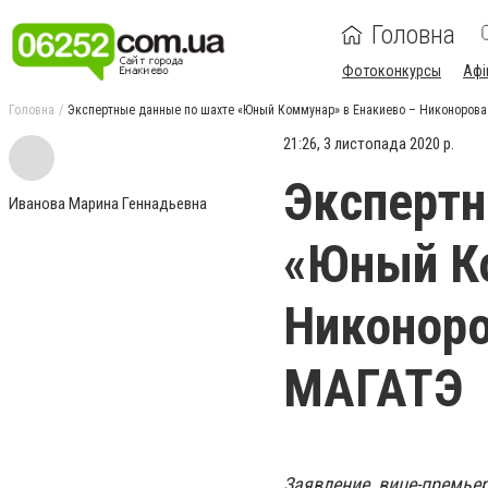
Головна
Фотоконкурсы
Афі
Головна
Экспертные данные по шахте «Юный Коммунар» в Енакиево – Никонорова 
21:26, 3 листопада 2020 р.
Экспертн
Иванова Марина Геннадьевна
«Юный Ко
Никоноро
МАГАТЭ
Заявление вице-премье