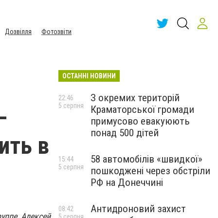
Дозвілля
Фотозвіти
ОСТАННІ НОВИНИ
З окремих територій
22:46
5 серпня
Краматорської громади
–
примусово евакуюють
понад 500 дітей
ить в
58 автомобілів «швидкої»
15:44
5 серпня
пошкоджені через обстріли
РФ на Донеччині
Антидроновий захист
08:42
уппе Алексей
5 серпня