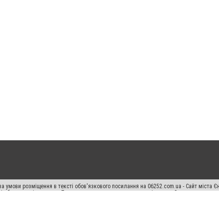
а умови розміщення в тексті обов'язкового посилання на 06252.com.ua - Сайт міста Є
сті або в якості джерела. Порушення виняткових прав переслідується Законом.
ський спецпроєкт", "Політичні новини", "Пресреліз", "PR", "Офіційно", "Політична рек