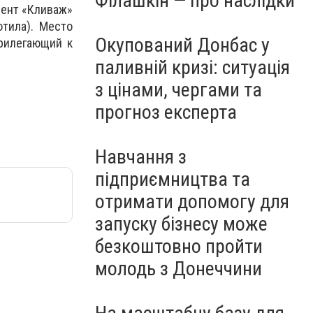
Філашкін — про наслідки
мент «Кливаж»
тила). Место
Окупований Донбас у
рилегающий к
паливній кризі: ситуація
з цінами, чергами та
прогноз експерта
Навчання з
підприємництва та
отримати допомогу для
запуску бізнесу може
безкоштовно пройти
молодь з Донеччини