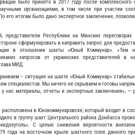
рвации было принято в 2017 году после комплексного 
аучными организациями, в том числе при участии соо
 По его итогам было дано экспертное заключение, позвол
, представители Республики на Минских переговорах 
стороне сформулировать и направить запрос для предост
ации в отношении шахты «Юный Коммунар». «Тем н
икаких запросов от украинских представителей в 
глава МИД.
ркиваем – ситуация на шахте «Юный Коммунар» стабильн
ем специалистов. Мы ничего не скрываем и готовы напря
у нас материалы, отчеты и экспертные заключения», — 
расположена в Юнокоммунаровске, который входит в сос
дило в группу шахт Центрального района Донбасса прои
кидзеуголь». С целью снижения вероятности внезап
979 года на восточном крыле шахтного поля данного пр