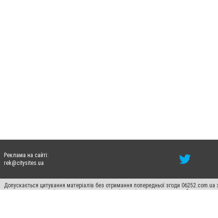
Реклама на сайті:
rek@citysites.ua
Допускається цитування матеріалів без отримання попередньої згоди 06252.com.ua з
пошукових систем гіперпосилання на цитовані статті не нижче другого абзацу в тек
Матеріали з плашками "Новини компаній", "Промо", "Партнерський матеріал", "Партнер