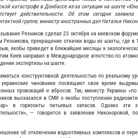
ской катастрофе в Донбассе из-за ситуации на шахте «Ю
тствует действительности. Об этом сегодня заявила
нтактной группе, министр иностранных дел Наталья Никон
зывание Резников сделал 23 октября на киевском форум
м Резникова, прекращение откачки воды из шахты, где в 
рыв, якобы приведет в ближайшие месяцы к экологическ
этим Киев направил в Международное агентство по атомн
едении экспертизы на шахте.
ниматься конструктивной деятельностью по реальному у
, украинские чиновники посвящают свое время выдум
онных провокаций и вбросов. Так, министр Украины «по
ников высказался в СМИ о якобы поступлении радиоакти
р» в горизонты питьевых запасов. Однако эти з
тельности», — говорится в заявлении Никоноровой, п
 решение об отключении водоотливных комплексов и пер