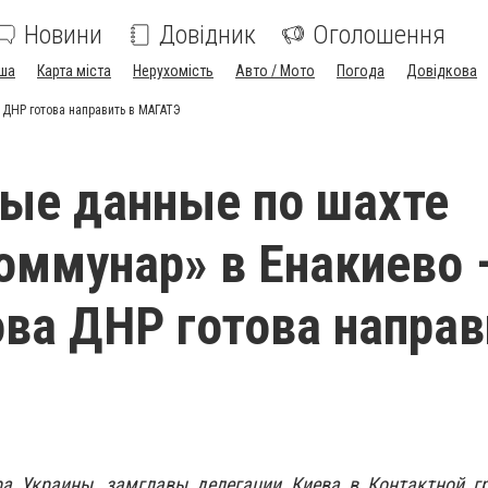
Новини
Довідник
Оголошення
ша
Карта міста
Нерухомість
Авто / Мото
Погода
Довідкова
ДНР готова направить в МАГАТЭ
ые данные по шахте
ммунар» в Енакиево 
ва ДНР готова направ
ра Украины, замглавы делегации Киева в Контактной гр