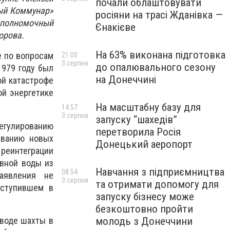
почали облаштовувати
ный Коммунар»
росіяни на трасі Жданівка —
 полномочный
Єнакієве
орова.
На 63% виконана підготовка
е по вопросам
21:00
3 серпня
до опалювального сезону
1979 году был
на Донеччині
ой катастрофе
ой энергетике
На масштабну базу для
14:57
3 серпня
запуску “шахедів”
регулированию
перетворила Росія
ыванию новых
Донецький аеропорт
 реинтеграции
вной воды из
Навчання з підприємництва
08:54
аявления не
3 серпня
та отримати допомогу для
оступившем в
запуску бізнесу може
безкоштовно пройти
еводе шахты в
молодь з Донеччини