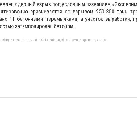
зведен ядерный взрыв под условным названием «Экспери
нтировочно сравнивается со взрывом 250-300 тонн тро
ано 11 бетонными перемычками, а участок выработки, п
ностью затампонирован бетоном.
бхідний текст і натисніть Ctrl + Enter, щоб повідомити про це редакцію