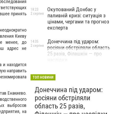
обследования
тветствующих
Окупований Донбас у
18:23
ившее принять
2 серпня
паливній кризі: ситуація з
цінами, чергами та прогноз
експерта
неоднократно
авления Киеву
Донеччина під ударом:
е менее, до
14:35
2 серпня
росіяни обстріляли область
наш адрес не
25 разів, Філашкін — про
наслідки
а и находится
мую направить
резюмировала
ТОП НОВИНИ
Донеччина під ударом:
тав Енакиево.
росіяни обстріляли
зводственного
область 25 разів,
ных выбросов
едприятия, на