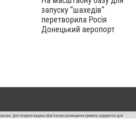
На масштабну базу для
запуску “шахедів”
перетворила Росія
Донецький аеропорт
накієве. Для інтернет-видань обов'язкове розміщення прямого, відкритого для
лама" публікуються на правах реклами.