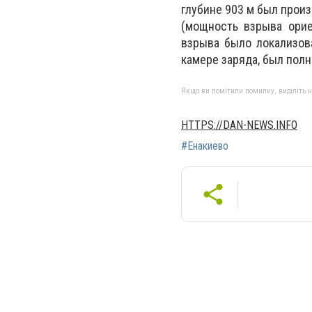
глубине 903 м был прои
(мощность взрыва орие
взрыва было локализов
камере заряда, был пол
Якщо ви помітили помилку, виділіть нео
HTTPS://DAN-NEWS.INFO
#Енакиево