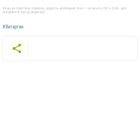
Якщо ви помітили помилку, виділіть необхідний текст і натисніть Ctrl + Enter, щоб
повідомити про це редакцію
#Витаргин