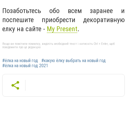
Позаботьтесь обо всем заранее и
поспешите приобрести декоративную
елку на сайте -
My Present
.
Якщо ви помітили помилку, виділіть необхідний текст і натисніть Ctrl + Enter, щоб
повідомити про це редакцію
#ёлка на новый год
#какую ёлку выбрать на новый год
#ёлка на новый год 2021