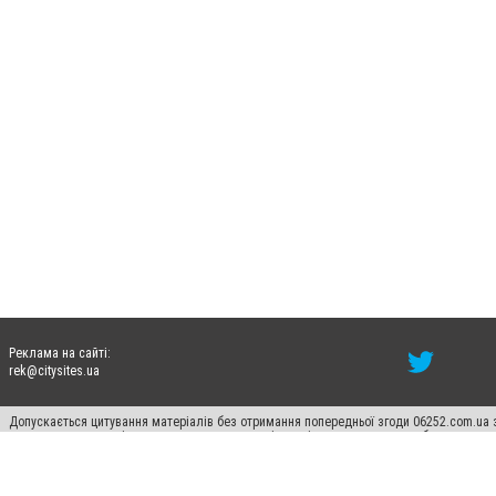
Реклама на сайті:
rek@citysites.ua
Допускається цитування матеріалів без отримання попередньої згоди 06252.com.ua з
пошукових систем гіперпосилання на цитовані статті не нижче другого абзацу в тек
Матеріали з плашками "Новини компаній", "Промо", "Партнерський матеріал", "Партнер