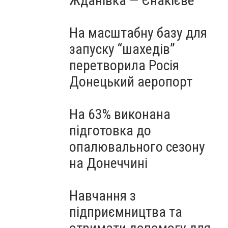
Жданівка — Єнакієве
На масштабну базу для
запуску “шахедів”
перетворила Росія
Донецький аеропорт
На 63% виконана
підготовка до
опалювального сезону
на Донеччині
Навчання з
підприємництва та