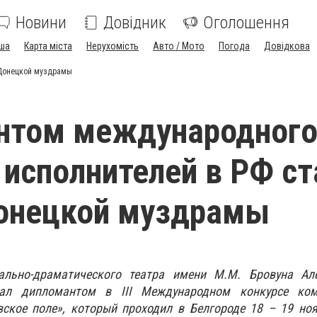
Новини
Довідник
Оголошення
ша
Карта міста
Нерухомість
Авто / Мото
Погода
Довідкова
 Донецкой муздрамы
нтом международног
 исполнителей в РФ ст
Донецкой муздрамы
кально-драматического театра имени М.М. Бровуна Ал
л дипломантом в III Международном конкурсе ком
вское поле», который проходил в Белгороде 18 – 19 но