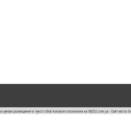
а умови розміщення в тексті обов'язкового посилання на 06252.com.ua - Сайт міста Є
сті або в якості джерела. Порушення виняткових прав переслідується Законом.
ський спецпроєкт", "Політичні новини", "Пресреліз", "PR", "Офіційно", "Політична рек