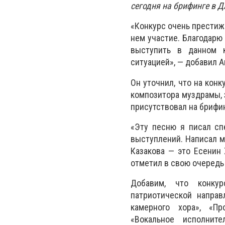
сегодня на брифинге в 
«Конкурс очень престижн
нем участие. Благодарю
выступить в данном к
ситуацией», — добавил А
Он уточнил, что на кон
композитора муздрамы, 
присутствовал на брифин
«Эту песню я писал сп
выступлений. Написал му
Казакова — это Есенин 
отметил в свою очередь
Добавим, что конкур
патриотической направ
камерного хора», «Пр
«Вокальное исполните