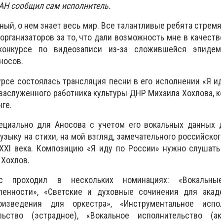
ДАН сообщил сам исполнитель.
ый, о нем знает весь мир. Все талантливые ребята стремя
 организаторов за то, что дали возможность мне в качест
онкурсе по видеозаписи из-за сложившейся эпидем
носов.
курсе состоялась трансляция песни в его исполнении «Я и
заслуженного работника культуры ДНР Михаила Хохлова, 
ге.
ециально для Аносова с учетом его вокальных данных 
зыку на стихи, на мой взгляд, замечательного российског
XXI века. Композицию «Я иду по России» нужно слушать
 Хохлов.
с проходил в нескольких номинациях: «Вокальны
ленности», «Светские и духовные сочинения для акад
оизведения для оркестра», «Инструментальное испол
льство (эстрадное), «Вокальное исполнительство (ак