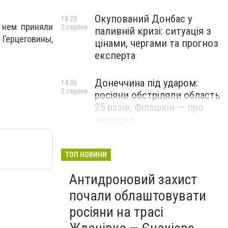
Окупований Донбас у
18:23
в нем приняли
2 серпня
паливній кризі: ситуація з
 Герцеговины,
цінами, чергами та прогноз
експерта
Донеччина під ударом:
14:35
2 серпня
росіяни обстріляли область
25 разів, Філашкін — про
наслідки
ТОП НОВИНИ
Антидроновий захист
почали облаштовувати
росіяни на трасі