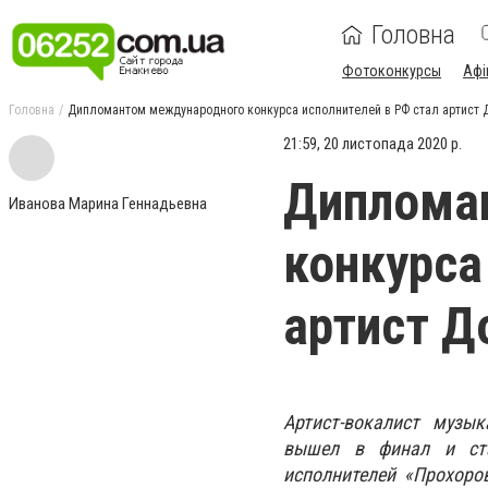
Головна
Фотоконкурсы
Афі
Головна
Дипломантом международного конкурса исполнителей в РФ стал артист
21:59, 20 листопада 2020 р.
Диплома
Иванова Марина Геннадьевна
конкурса
артист 
Артист-вокалист музы
вышел в финал и ста
исполнителей «Прохоро