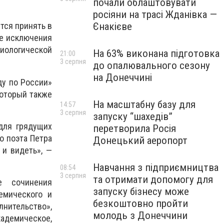
почали облаштовувати
росіяни на трасі Жданівка —
Єнакієве
тся принять в
ве исключения
иологической
На 63% виконана підготовка
21:00
3 серпня
до опалювального сезону
на Донеччині
ду по России»
который также
На масштабну базу для
14:57
3 серпня
запуску “шахедів”
для грядущих
перетворила Росія
о поэта Петра
Донецький аеропорт
 и видеть», —
Навчання з підприємництва
08:54
3 серпня
та отримати допомогу для
е сочинения
запуску бізнесу може
емического и
безкоштовно пройти
нительство»,
молодь з Донеччини
адемическое,