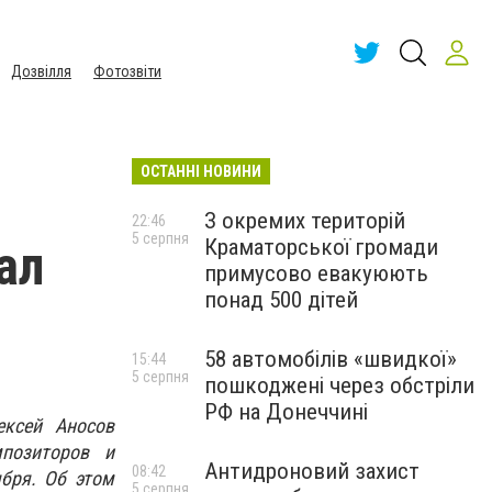
Дозвілля
Фотозвіти
ОСТАННІ НОВИНИ
о
З окремих територій
22:46
5 серпня
Краматорської громади
ал
примусово евакуюють
понад 500 дітей
58 автомобілів «швидкої»
15:44
5 серпня
пошкоджені через обстріли
РФ на Донеччині
ексей Аносов
позиторов и
Антидроновий захист
08:42
ября. Об этом
5 серпня