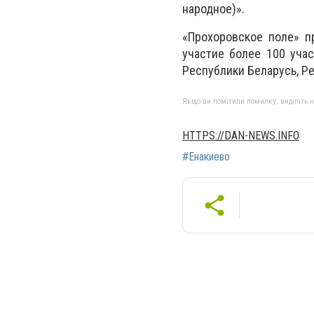
народное)».
«Прохоровское поле» п
участие более 100 учас
Республики Беларусь, Р
Якщо ви помітили помилку, виділіть нео
HTTPS://DAN-NEWS.INFO
#Енакиево