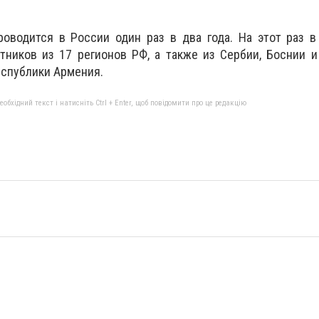
роводится в России один раз в два года. На этот раз 
тников из 17 регионов РФ, а также из Сербии, Боснии и
еспублики Армения.
бхідний текст і натисніть Ctrl + Enter, щоб повідомити про це редакцію