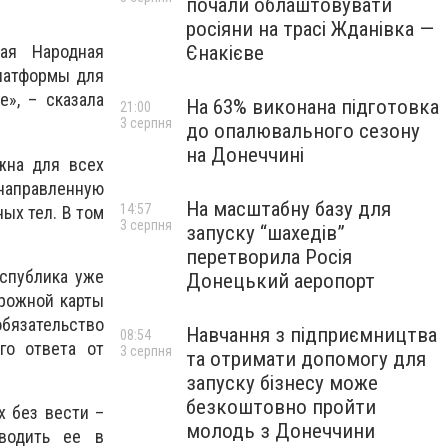
почали облаштовувати
росіяни на трасі Жданівка —
Єнакієве
ая Народная
платформы для
», – сказала
На 63% виконана підготовка
21:00
3 серпня
до опалювального сезону
на Донеччині
жна для всех
 направленную
На масштабну базу для
14:57
ых тел. В том
3 серпня
запуску “шахедів”
перетворила Росія
еспублика уже
Донецький аеропорт
орожной карты
бязательство
Навчання з підприємництва
08:54
го ответа от
3 серпня
та отримати допомогу для
запуску бізнесу може
безкоштовно пройти
х без вести –
молодь з Донеччини
еводить ее в