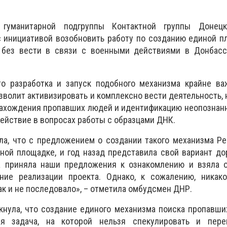
 гуманитарной подгруппы Контактной группы Донецк
с инициативой возобновить работу по созданию единой 
 без вести в связи с военными действиями в Донбассе
то разработка и запуск подобного механизма крайне ва
озволит активизировать и комплексно вести деятельность,
ахождения пропавших людей и идентификацию неопознанн
действие в вопросах работы с образцами ДНК.
ла, что с предложением о создании такого механизма Р
ной площадке, и год назад представила свой вариант д
на приняла наши предложения к ознакомлению и взяла о
ние реализации проекта. Однако, к сожалению, никако
ак и не последовало», – отметила омбудсмен ДНР.
нула, что создание единого механизма поиска пропавши
ая задача, на которой нельзя спекулировать и пер