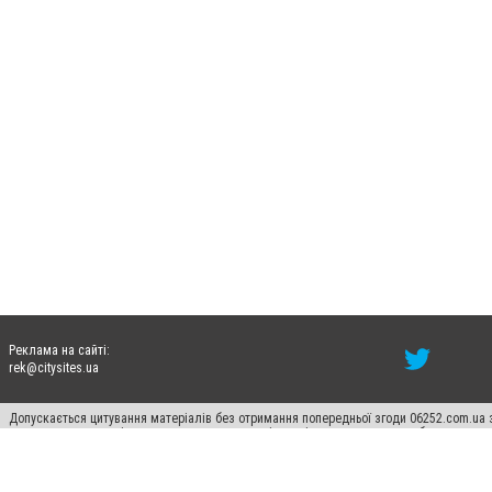
Реклама на сайті:
rek@citysites.ua
Допускається цитування матеріалів без отримання попередньої згоди 06252.com.ua з
пошукових систем гіперпосилання на цитовані статті не нижче другого абзацу в тек
Матеріали з плашками "Новини компаній", "Промо", "Партнерський матеріал", "Партнер