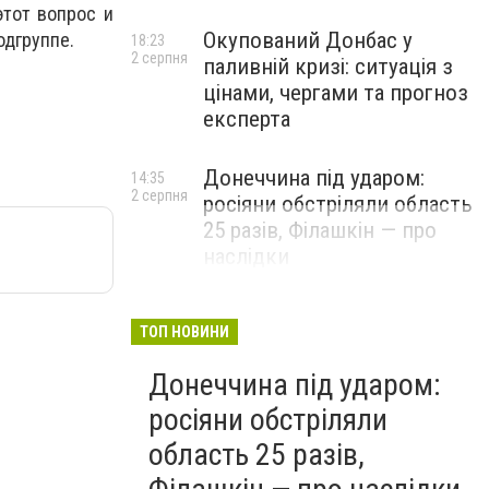
этот вопрос и
Окупований Донбас у
одгруппе.
18:23
2 серпня
паливній кризі: ситуація з
цінами, чергами та прогноз
експерта
Донеччина під ударом:
14:35
2 серпня
росіяни обстріляли область
25 разів, Філашкін — про
наслідки
ТОП НОВИНИ
Донеччина під ударом:
росіяни обстріляли
область 25 разів,