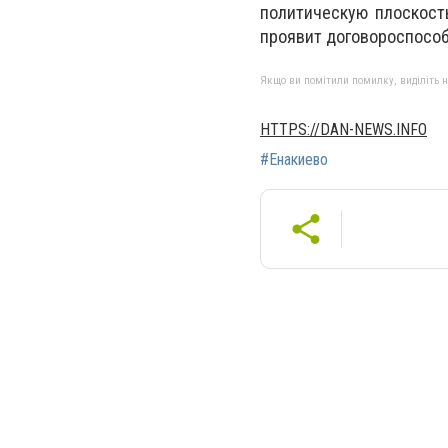
политическую плоскость
проявит договороспособ
Якщо ви помітили помилку, виділіть нео
HTTPS://DAN-NEWS.INFO
#Енакиево