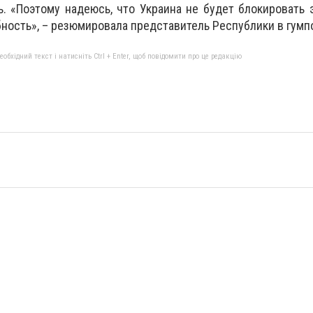
. «Поэтому надеюсь, что Украина не будет блокировать 
ность», – резюмировала представитель Республики в гумп
бхідний текст і натисніть Ctrl + Enter, щоб повідомити про це редакцію