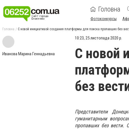
Головна
Фотоконкурсы
Афі
Головна
С новой инициативой создания платформы для поиска пропавших без ве
10:23, 25 листопада 2020 р.
С новой 
Иванова Марина Геннадьевна
платформ
без вест
Представители Донец
гуманитарным вопроса
пропавших без вести. 