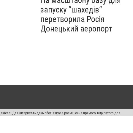
На масштабну базу для
запуску “шахедів”
перетворила Росія
Донецький аеропорт
накієве. Для інтернет-видань обов'язкове розміщення прямого, відкритого для
лама" публікуються на правах реклами.