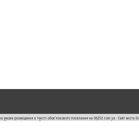
а умови розміщення в тексті обов'язкового посилання на 06252.com.ua - Сайт міста Є
сті або в якості джерела. Порушення виняткових прав переслідується Законом.
ський спецпроєкт", "Політичні новини", "Пресреліз", "PR", "Офіційно", "Політична рек