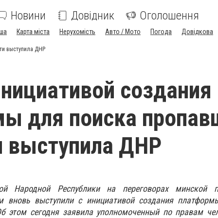
Новини
Довідник
Оголошення
ша
Карта міста
Нерухомість
Авто / Мото
Погода
Довідкова
сти выступила ДНР
инициативой создания
ы для поиска пропав
и выступила ДНР
кой Народной Республики на переговорах минской п
м вновь выступили с инициативой создания платформ
Об этом сегодня заявила уполномоченный по правам че