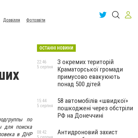
Дозвілля
Фотозвіти
ОСТАННІ НОВИНИ
З окремих територій
22:46
5 серпня
Краматорської громади
ших
примусово евакуюють
понад 500 дітей
58 автомобілів «швидкої»
15:44
5 серпня
пошкоджені через обстріли
РФ на Донеччині
одгруппы по
ы для поиска
Антидроновий захист
08:42
ловека в ДНР
5 серпня