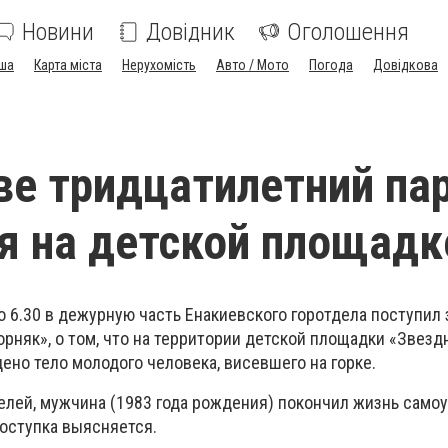
Новини
Довідник
Оголошення
ша
Карта міста
Нерухомість
Авто / Мото
Погода
Довідкова
ве тридцатилетний па
я на детской площадк
ло 6.30 в дежурную часть Енакиевского горотдела поступил 
рняк», о том, что на территории детской площадки «Звезд
дено тело молодого человека, висевшего на горке.
елей, мужчина (1983 года рождения) покончил жизнь само
поступка выясняется.