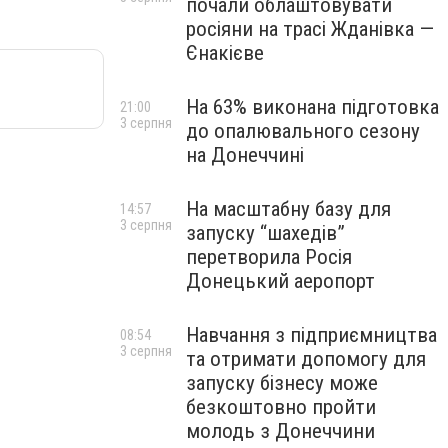
почали облаштовувати
росіяни на трасі Жданівка —
Єнакієве
На 63% виконана підготовка
21:00
3 серпня
до опалювального сезону
на Донеччині
На масштабну базу для
14:57
3 серпня
запуску “шахедів”
перетворила Росія
Донецький аеропорт
Навчання з підприємництва
08:54
3 серпня
та отримати допомогу для
запуску бізнесу може
безкоштовно пройти
молодь з Донеччини