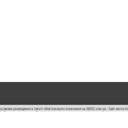
а умови розміщення в тексті обов'язкового посилання на 06252.com.ua - Сайт міста Є
сті або в якості джерела. Порушення виняткових прав переслідується Законом.
ський спецпроєкт", "Політичні новини", "Пресреліз", "PR", "Офіційно", "Політична рек