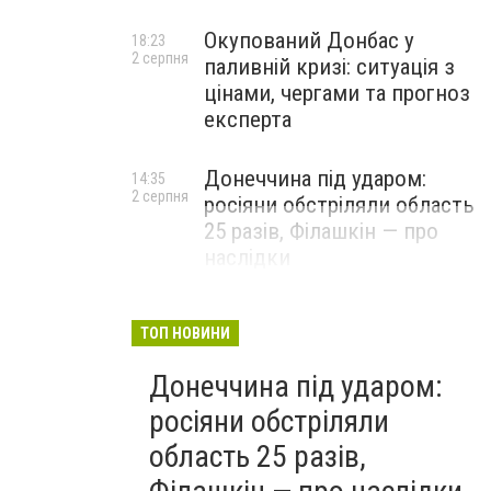
Окупований Донбас у
18:23
2 серпня
паливній кризі: ситуація з
цінами, чергами та прогноз
експерта
Донеччина під ударом:
14:35
2 серпня
росіяни обстріляли область
25 разів, Філашкін — про
наслідки
ТОП НОВИНИ
Донеччина під ударом:
росіяни обстріляли
область 25 разів,