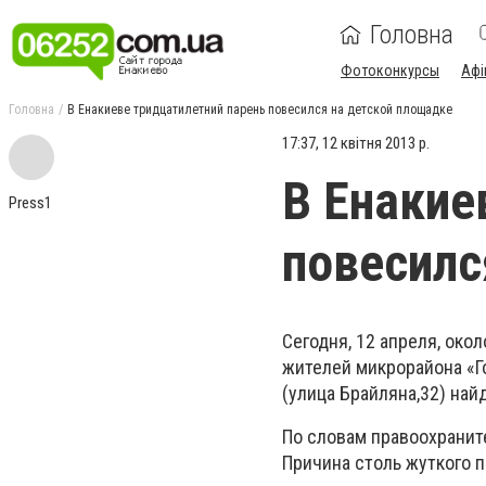
Головна
Фотоконкурсы
Афі
Головна
В Енакиеве тридцатилетний парень повесился на детской площадке
17:37, 12 квітня 2013 р.
В Енакие
Press1
повесилс
Сегодня, 12 апреля, око
жителей микрорайона «Го
(улица Брайляна,32) най
По словам правоохранит
Причина столь жуткого 