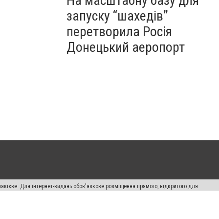
На масштабну базу для
запуску “шахедів”
перетворила Росія
Донецький аеропорт
накієве. Для інтернет-видань обов'язкове розміщення прямого, відкритого для
лама" публікуються на правах реклами.