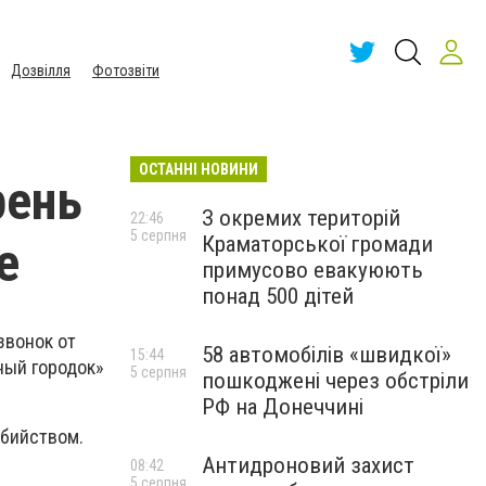
Дозвілля
Фотозвіти
ОСТАННІ НОВИНИ
рень
З окремих територій
22:46
5 серпня
Краматорської громади
е
примусово евакуюють
понад 500 дітей
звонок от
58 автомобілів «швидкої»
15:44
ный городок»
5 серпня
пошкоджені через обстріли
РФ на Донеччині
убийством.
Антидроновий захист
08:42
5 серпня