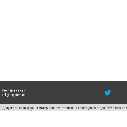
Реклама на сайті:
rek@citysites.ua
Допускається цитування матеріалів без отримання попередньої згоди 06252.com.ua з
пошукових систем гіперпосилання на цитовані статті не нижче другого абзацу в тек
Матеріали з плашками "Новини компаній", "Промо", "Партнерський матеріал", "Партнер