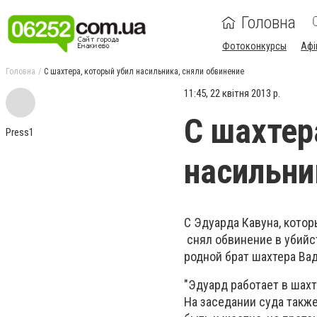
Головна
Фотоконкурсы
Афі
Головна
С шахтера, который убил насильника, сняли обвинение
11:45, 22 квітня 2013 р.
С шахтер
Press1
насильни
С Эдуарда Кавуна, кото
снял обвинение в убийст
родной брат шахтера Ва
"Эдуард работает в шахт
На заседании суда также