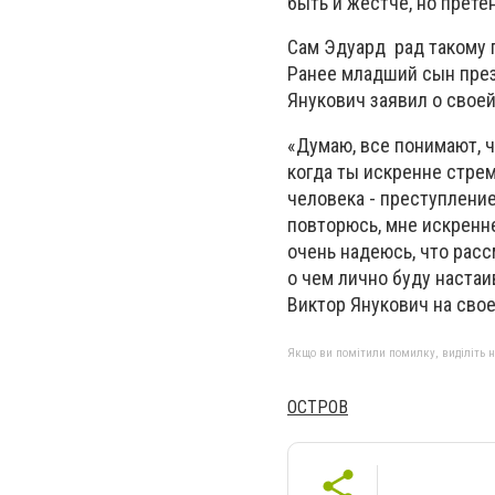
быть и жестче, но прете
Сам Эдуард рад такому п
Ранее младший сын през
Янукович заявил о своей
«Думаю, все понимают, ч
когда ты искренне стре
человека - преступлени
повторюсь, мне искренне
очень надеюсь, что расс
о чем лично буду настаи
Виктор Янукович на свое
Якщо ви помітили помилку, виділіть нео
ОСТРОВ