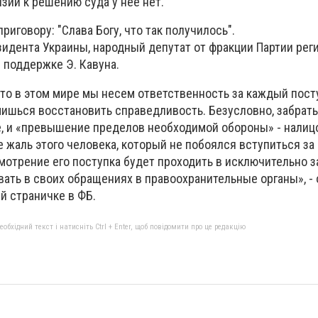
нзий к решению суда у нее нет.
риговору: "Слава Богу, что так получилось".
идента Украины, народный депутат от фракции Партии рег
 поддержке Э. Кавуна.
то в этом мире мы несем ответственность за каждый пост
мишься восстановить справедливость. Безусловно, забрат
е, и «превышение пределов необходимой обороны» - налицо
 жаль этого человека, который не побоялся вступиться за 
мотрение его поступка будет проходить в исключительно з
вать в своих обращениях в правоохранительные органы», -
й страничке в ФБ.
бхідний текст і натисніть Ctrl + Enter, щоб повідомити про це редакцію