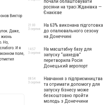
почали облаштовувати
росіяни на трасі Жданівка —
Єнакієве
ионов Виктор
На 63% виконана підготовка
21:00
3 серпня
до опалювального сезону
упок. Даже,
на Донеччині
ь жизнь
. Но,
слабого. И я
На масштабну базу для
14:57
аконном поле,
3 серпня
запуску “шахедів”
 отметил
перетворила Росія
Донецький аеропорт
Навчання з підприємництва
08:54
3 серпня
та отримати допомогу для
запуску бізнесу може
безкоштовно пройти
молодь з Донеччини