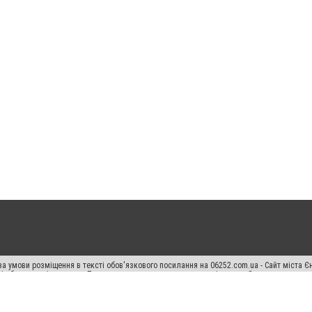
а умови розміщення в тексті обов'язкового посилання на 06252.com.ua - Сайт міста Є
сті або в якості джерела. Порушення виняткових прав переслідується Законом.
ський спецпроєкт", "Політичні новини", "Пресреліз", "PR", "Офіційно", "Політична рек