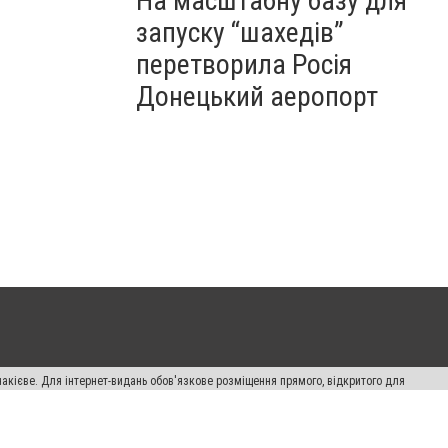
На масштабну базу для
запуску “шахедів”
перетворила Росія
Донецький аеропорт
накієве. Для інтернет-видань обов'язкове розміщення прямого, відкритого для
лама" публікуються на правах реклами.