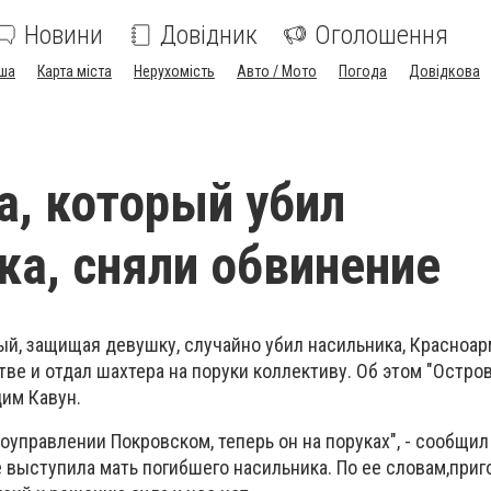
Новини
Довідник
Оголошення
ша
Карта міста
Нерухомість
Авто / Мото
Погода
Довідкова
а, который убил
ка, сняли обвинение
рый, защищая девушку, случайно убил насильника, Красноа
ве и отдал шахтера на поруки коллективу. Об этом "Остро
дим Кавун.
оуправлении Покровском, теперь он на поруках", - сообщил
 выступила мать погибшего насильника. По ее словам,приг