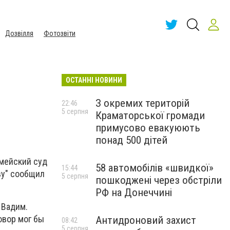
Дозвілля
Фотозвіти
ОСТАННІ НОВИНИ
З окремих територій
22:46
5 серпня
Краматорської громади
примусово евакуюють
понад 500 дітей
рмейский суд
58 автомобілів «швидкої»
15:44
ву" сообщил
5 серпня
пошкоджені через обстріли
РФ на Донеччині
 Вадим.
овор мог бы
Антидроновий захист
08:42
5 серпня