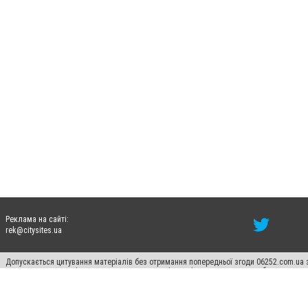
Реклама на сайті:
rek@citysites.ua
Допускається цитування матеріалів без отримання попередньої згоди 06252.com.ua з
пошукових систем гіперпосилання на цитовані статті не нижче другого абзацу в тек
Матеріали з плашками "Новини компаній", "Промо", "Партнерський матеріал", "Партнер