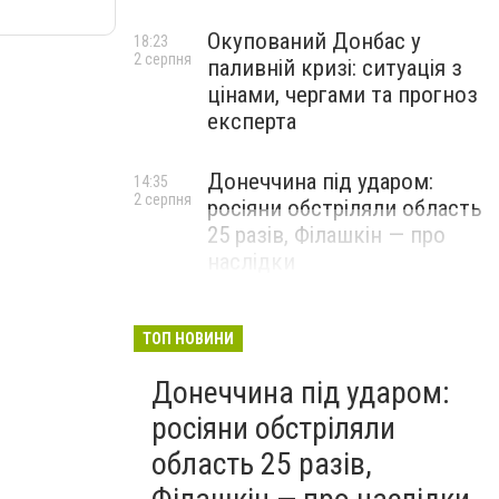
Окупований Донбас у
18:23
2 серпня
паливній кризі: ситуація з
цінами, чергами та прогноз
експерта
Донеччина під ударом:
14:35
2 серпня
росіяни обстріляли область
25 разів, Філашкін — про
наслідки
ТОП НОВИНИ
Донеччина під ударом:
росіяни обстріляли
область 25 разів,