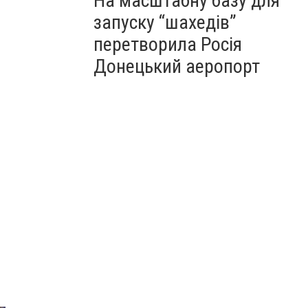
На масштабну базу для
запуску “шахедів”
перетворила Росія
Донецький аеропорт