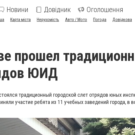
Новини
Довідник
Оголошення
ша
Карта міста
Нерухомість
Авто / Мото
Погода
Довідкова
ве прошел традицион
рядов ЮИД
остоялся традиционный городской слет отрядов юных инсп
иняли участие ребята из 11 учебных заведений города, в в