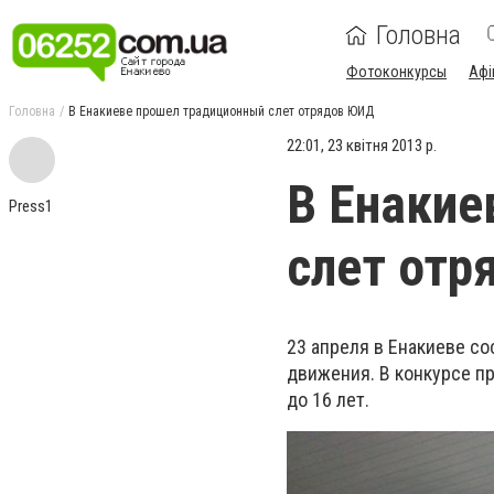
Головна
Фотоконкурсы
Афі
Головна
В Енакиеве прошел традиционный слет отрядов ЮИД
22:01, 23 квітня 2013 р.
В Енакие
Press1
слет от
23 апреля в Енакиеве с
движения.
В конкурсе пр
до 16 лет.