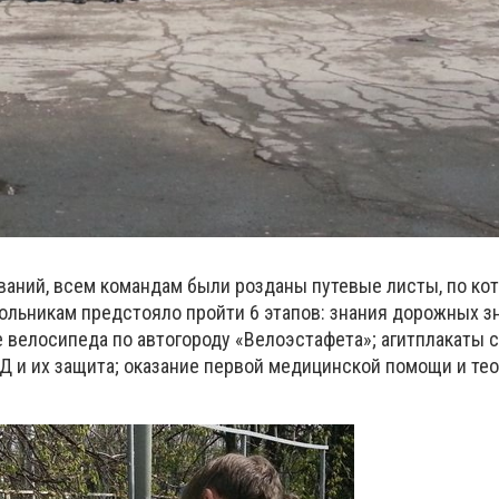
ваний, всем командам были розданы путевые листы, по ко
ольникам предстояло пройти 6 этапов: знания дорожных з
 велосипеда по автогороду «Велоэстафета»; агитплакаты 
Д и их защита; оказание первой медицинской помощи и те