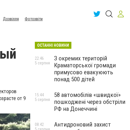
Дозвілля
Фотозвіти
ОСТАННІ НОВИНИ
ный
З окремих територій
22:46
5 серпня
Краматорської громади
примусово евакуюють
понад 500 дітей
екторов
58 автомобілів «швидкої»
15:44
озрасте от 9
5 серпня
пошкоджені через обстріли
РФ на Донеччині
Антидроновий захист
08:42
5 серпня