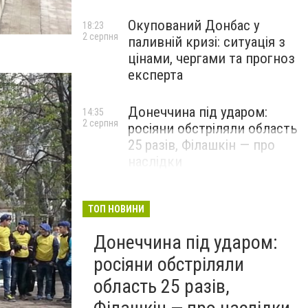
Окупований Донбас у
18:23
2 серпня
паливній кризі: ситуація з
цінами, чергами та прогноз
експерта
Донеччина під ударом:
14:35
2 серпня
росіяни обстріляли область
25 разів, Філашкін — про
наслідки
ТОП НОВИНИ
Донеччина під ударом:
росіяни обстріляли
область 25 разів,