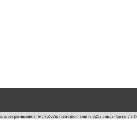
а умови розміщення в тексті обов'язкового посилання на 06252.com.ua - Сайт міста Є
сті або в якості джерела. Порушення виняткових прав переслідується Законом.
ський спецпроєкт", "Політичні новини", "Пресреліз", "PR", "Офіційно", "Політична рек