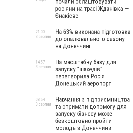
почали облаштовувати
росіяни на трасі Жданівка —
Єнакієве
На 63% виконана підготовка
21:00
3 серпня
до опалювального сезону
на Донеччині
На масштабну базу для
14:57
3 серпня
запуску “шахедів”
перетворила Росія
Донецький аеропорт
Навчання з підприємництва
08:54
3 серпня
та отримати допомогу для
запуску бізнесу може
безкоштовно пройти
молодь з Донеччини