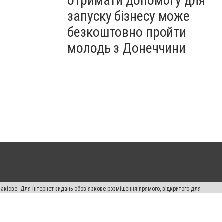
отримати допомогу для
запуску бізнесу може
безкоштовно пройти
молодь з Донеччини
накієве. Для інтернет-видань обов'язкове розміщення прямого, відкритого для
лама" публікуються на правах реклами.