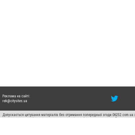
Реклама на сайті:
rek@citysites.ua
Допускається цитування матеріалів без отримання попередньої згоди 06252.com.ua з
пошукових систем гіперпосилання на цитовані статті не нижче другого абзацу в тек
Матеріали з плашками "Новини компаній", "Промо", "Партнерський матеріал", "Партнер