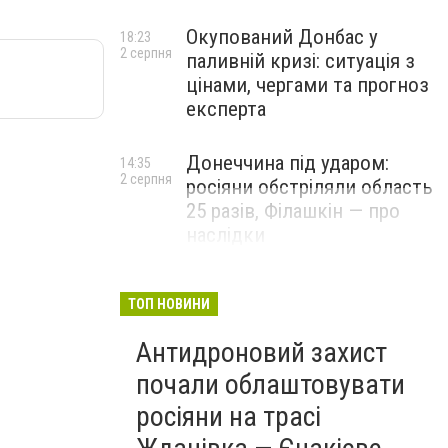
Окупований Донбас у
18:23
2 серпня
паливній кризі: ситуація з
цінами, чергами та прогноз
експерта
Донеччина під ударом:
14:35
2 серпня
росіяни обстріляли область
25 разів, Філашкін — про
наслідки
ТОП НОВИНИ
Антидроновий захист
почали облаштовувати
росіяни на трасі