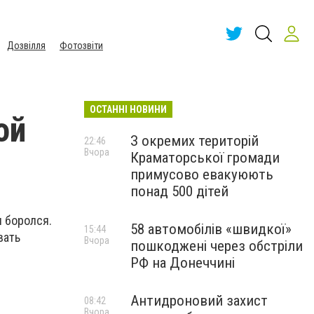
Дозвілля
Фотозвіти
ОСТАННІ НОВИНИ
ой
З окремих територій
22:46
Вчора
Краматорської громади
примусово евакуюють
понад 500 дітей
н боролся.
58 автомобілів «швидкої»
15:44
вать
Вчора
пошкоджені через обстріли
РФ на Донеччині
Антидроновий захист
08:42
Вчора