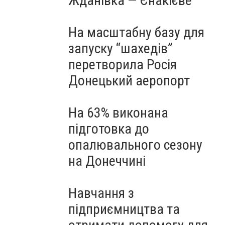
Жданівка — Єнакієве
На масштабну базу для
запуску “шахедів”
перетворила Росія
Донецький аеропорт
На 63% виконана
підготовка до
опалювального сезону
на Донеччині
Навчання з
підприємництва та