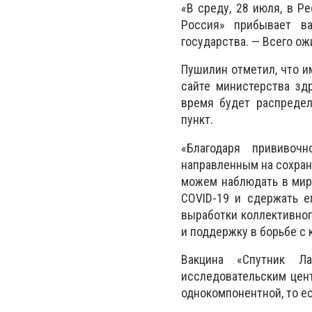
«В среду, 28 июля, в Р
Россия» прибывает ва
государства. — Всего ож
Пушилин отметил, что и
сайте министерства зд
время будет распредел
пункт.
«Благодаря прививоч
направленным на сохран
можем наблюдать в мире
COVID-19 и сдержать е
выработки коллективног
и поддержку в борьбе с
Вакцина «Спутник Ла
исследовательским цент
однокомпонентной, то ес