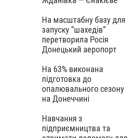
Жданівка — Єнакієве
На масштабну базу для
запуску “шахедів”
перетворила Росія
Донецький аеропорт
На 63% виконана
підготовка до
опалювального сезону
на Донеччині
Навчання з
підприємництва та