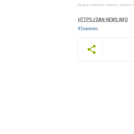
Якщо ви помітили помилку, виділіть нео
HTTPS://DAN-NEWS.INFO
#Енакиево