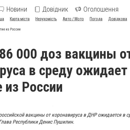
Новини
Довідник
Оголошення
ша
Карта міста
Нерухомість
Авто / Мото
Погода
Довідкова
тие из России
86 000 доз вакцины о
руса в среду ожидает
 из России
российской вакцины от коронавируса в ДНР ожидается в ср
 Глава Республики Денис Пушилин.