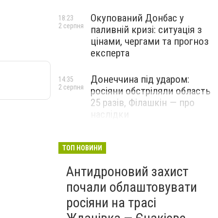
Окупований Донбас у
18:23
2 серпня
паливній кризі: ситуація з
цінами, чергами та прогноз
експерта
Донеччина під ударом:
14:35
2 серпня
росіяни обстріляли область
25 разів, Філашкін — про
наслідки
ТОП НОВИНИ
Антидроновий захист
почали облаштовувати
росіяни на трасі