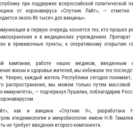
еспублику при поддержке всероссийской политической п
кцина от коронавируса «Спутник Лайт», — отметил 
идается около 86 тысяч доз вакцины».
ммунизация в первую очередь коснется тех, кто прошел р
равоохранения и в медицинских учреждениях. Препарат
ен в прививочные пункты, к оперативному открытию го
ной кампании, работе наших медиков, введенным ог
ение жизни и здоровья жителей, мы избежали тех последс
. Уверен, каждый житель Республики сегодня понимает,
го распространение, мы можем только путем массовой 
о иммунитета», — подчеркнул Пушилин, поблагодарив Рос
 коронавирусом.
йт», как и вакцина «Спутник V», разработана Н
ром эпидемиологии и микробиологии имени Н.Ф. Гамалеи
ть не требует введения второго компонента.