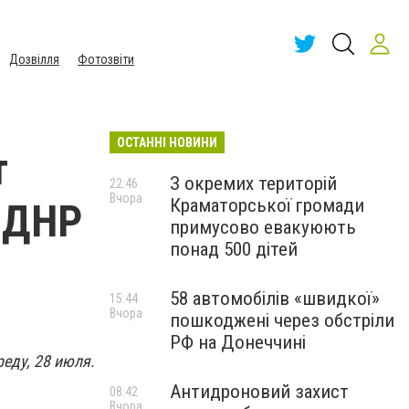
Дозвілля
Фотозвіти
ОСТАННІ НОВИНИ
т
З окремих територій
22:46
Вчора
Краматорської громади
 ДНР
примусово евакуюють
понад 500 дітей
58 автомобілів «швидкої»
15:44
Вчора
пошкоджені через обстріли
РФ на Донеччині
еду, 28 июля.
Антидроновий захист
08:42
Вчора