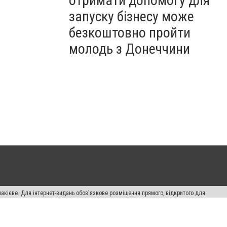
отримати допомогу для
запуску бізнесу може
безкоштовно пройти
молодь з Донеччини
накієве. Для інтернет-видань обов'язкове розміщення прямого, відкритого для
лама" публікуються на правах реклами.