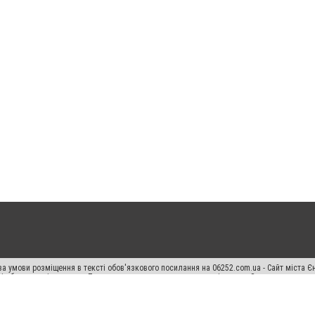
а умови розміщення в тексті обов'язкового посилання на 06252.com.ua - Сайт міста Є
сті або в якості джерела. Порушення виняткових прав переслідується Законом.
ський спецпроєкт", "Політичні новини", "Пресреліз", "PR", "Офіційно", "Політична рек