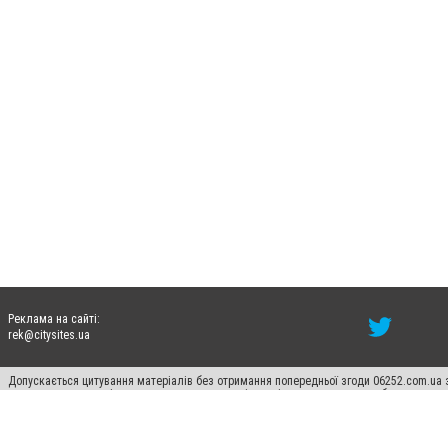
Реклама на сайті:
rek@citysites.ua
Допускається цитування матеріалів без отримання попередньої згоди 06252.com.ua з
пошукових систем гіперпосилання на цитовані статті не нижче другого абзацу в тек
Матеріали з плашками "Новини компаній", "Промо", "Партнерський матеріал", "Партнер