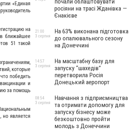
почали облаштовувати
артии «Единая
росіяни на трасі Жданівка —
руководитель
Єнакієве
егистрацию на
На 63% виконана підготовка
21:00
 в ближайшее
3 серпня
до опалювального сезону
тов 51 такой
на Донеччині
На масштабну базу для
14:57
раничениям,
3 серпня
запуску “шахедів”
твий, которые
перетворила Росія
 что победить
Донецький аеропорт
вакцинации и
сию за помощь
Навчання з підприємництва
08:54
3 серпня
та отримати допомогу для
ациональным
запуску бізнесу може
, но является
безкоштовно пройти
молодь з Донеччини