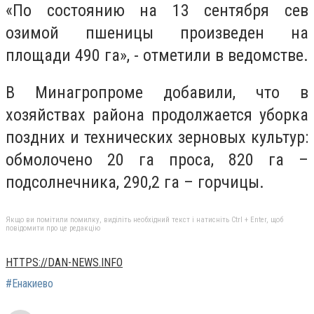
«По состоянию на 13 сентября сев
озимой пшеницы произведен на
площади 490 га», - отметили в ведомстве.
В Минагропроме добавили, что в
хозяйствах района продолжается уборка
поздних и технических зерновых культур:
обмолочено 20 га проса, 820 га –
подсолнечника, 290,2 га – горчицы.
Якщо ви помітили помилку, виділіть необхідний текст і натисніть Ctrl + Enter, щоб
повідомити про це редакцію
HTTPS://DAN-NEWS.INFO
#Енакиево