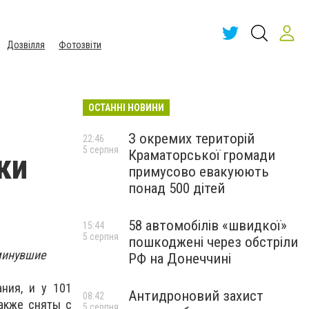
Дозвілля
Фотозвіти
ОСТАННІ НОВИНИ
З окремих територій
22:46
5 серпня
Краматорської громади
ки
примусово евакуюють
понад 500 дітей
58 автомобілів «швидкої»
15:44
5 серпня
пошкоджені через обстріли
минувшие
РФ на Донеччині
ния, и у 101
Антидроновий захист
08:42
также сняты с
5 серпня