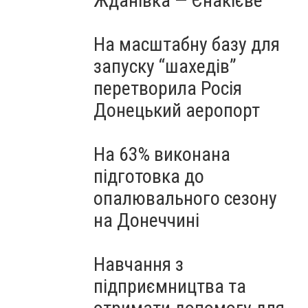
Жданівка — Єнакієве
На масштабну базу для
запуску “шахедів”
перетворила Росія
Донецький аеропорт
На 63% виконана
підготовка до
опалювального сезону
на Донеччині
Навчання з
підприємництва та