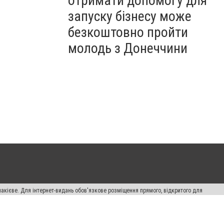
отримати допомогу для
запуску бізнесу може
безкоштовно пройти
молодь з Донеччини
накієве. Для інтернет-видань обов'язкове розміщення прямого, відкритого для
лама" публікуються на правах реклами.