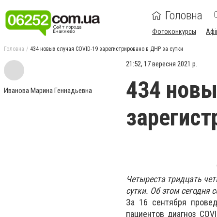
Головна
Фотоконкурсы
Афі
Головна
434 новых случая COVID-19 зарегистрировано в ДНР за сутки
21:52, 17 вересня 2021 р.
434 новы
Иванова Марина Геннадьевна
зарегист
Четыреста тридцать чет
сутки. Об этом сегодня
За 16 сентября провед
пациентов диагноз COVI