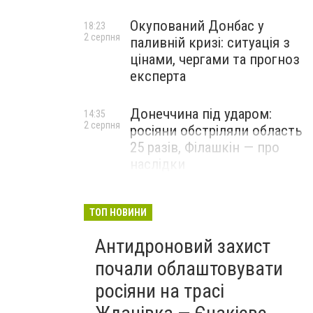
Окупований Донбас у
18:23
2 серпня
паливній кризі: ситуація з
цінами, чергами та прогноз
експерта
Донеччина під ударом:
14:35
2 серпня
росіяни обстріляли область
25 разів, Філашкін — про
наслідки
ТОП НОВИНИ
Антидроновий захист
почали облаштовувати
росіяни на трасі