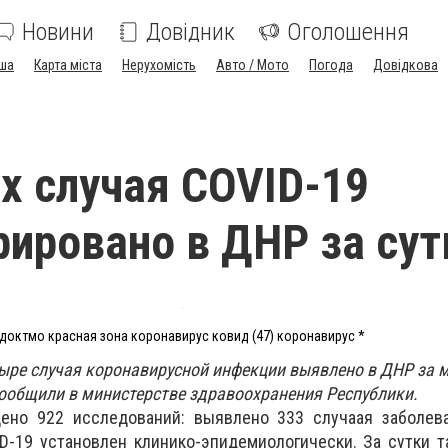
Новини
Довідник
Оголошення
ша
Карта міста
Нерухомість
Авто / Мото
Погода
Довідкова
х случая COVID-19
рировано в ДНР за сут
доктмо красная зона коронавирус ковид (47) коронавирус *
ыре случая коронавирусной инфекции выявлено в ДНР за 
 сообщили в министерстве здравоохранения Республики.
ено 922 исследований: выявлено 333 случаая заболева
D-19 установлен клинико-эпидемиологически. За сутки 