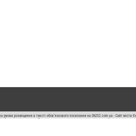
а умови розміщення в тексті обов'язкового посилання на 06252.com.ua - Сайт міста Є
сті або в якості джерела. Порушення виняткових прав переслідується Законом.
ський спецпроєкт", "Політичні новини", "Пресреліз", "PR", "Офіційно", "Політична рек