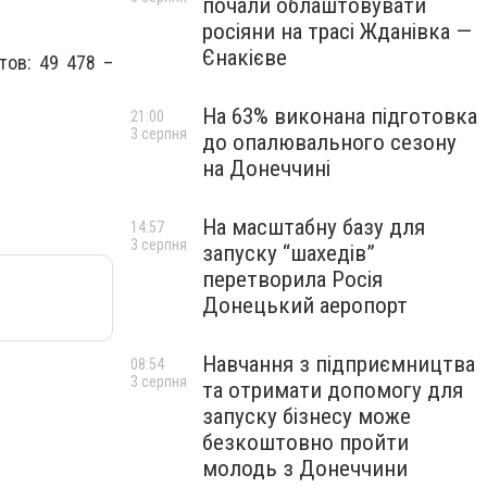
почали облаштовувати
росіяни на трасі Жданівка —
Єнакієве
тов: 49 478 –
На 63% виконана підготовка
21:00
3 серпня
до опалювального сезону
на Донеччині
На масштабну базу для
14:57
3 серпня
запуску “шахедів”
перетворила Росія
Донецький аеропорт
Навчання з підприємництва
08:54
3 серпня
та отримати допомогу для
запуску бізнесу може
безкоштовно пройти
молодь з Донеччини