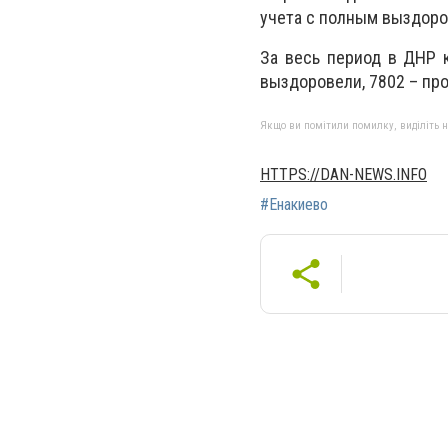
учета с полным выздоро
За весь период в ДНР 
выздоровели, 7802 – про
Якщо ви помітили помилку, виділіть нео
HTTPS://DAN-NEWS.INFO
#Енакиево