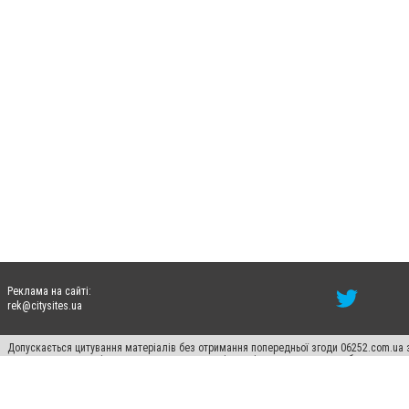
Реклама на сайті:
rek@citysites.ua
Допускається цитування матеріалів без отримання попередньої згоди 06252.com.ua з
пошукових систем гіперпосилання на цитовані статті не нижче другого абзацу в тек
Матеріали з плашками "Новини компаній", "Промо", "Партнерський матеріал", "Партнер