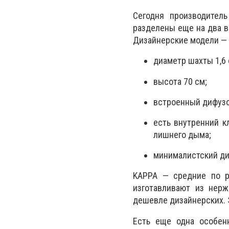
Сегодня производитель
разделены еще на два ви
Дизайнерские модели — 
диаметр шахты 1,6 
высота 70 см;
встроенный дифузо
есть внутренний к
лишнего дыма;
минималистский ди
KAPPA — средние по р
изготавливают из нер
дешевле дизайнерских. 
Есть еще одна особен