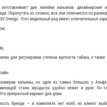
 изготавливает две линейки кальянов: дизайнерские 
да. Перепутать их сложно, все они отличаются по размера
SV Omega. Этот модельный ряд имеет отличительные хара
см;
р;
лапан для регулировки степени крепости табака, а также
зайн.
азмерам кальяны, но одни из самых больших у Альфа
жавеющей стали, мундштук удобно лежит в руке. По с
Это прекрасный вариант для дома.
ность бренда — в комплекте нет колб, их клиент выб