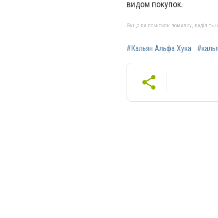
видом покупок.
Якщо ви помітили помилку, виділіть нео
#Кальян Альфа Хука
#каль