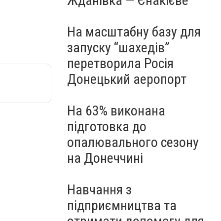
Жданівка — Єнакієве
На масштабну базу для
запуску “шахедів”
перетворила Росія
Донецький аеропорт
На 63% виконана
підготовка до
опалювального сезону
на Донеччині
Навчання з
підприємництва та