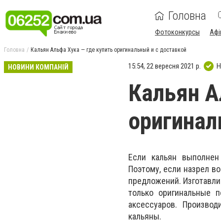
Головна
Фотоконкурсы
Афі
Головна
Кальян Альфа Хука — где купить оригинальный и с доставкой
15:54, 22 вересня 2021 р.
Н
НОВИНИ КОМПАНІЙ
Кальян А
оригинал
Если кальян выполнен
Поэтому, если назрел в
предложений. Изготавлив
только оригинальные п
аксессуаров. Производ
кальяны.