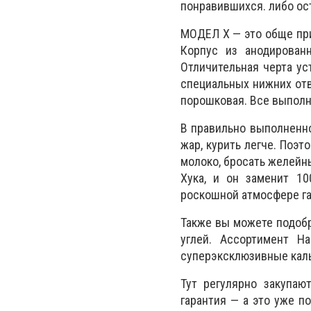
понравившихся. либо ос
МОДЕЛ Х — это обще пр
Корпус из анодирован
Отличительная черта ус
специальных нижних отв
порошковая. Все выполн
В правильно выполненно
жар, курить легче. Поэт
молоко, бросать желейн
Хука, и он заменит 10
роскошной атмосфере г
Также вы можете подобр
углей. Ассортимент H
суперэксклюзивные каль
Тут регулярно закупаю
гарантия — а это уже п