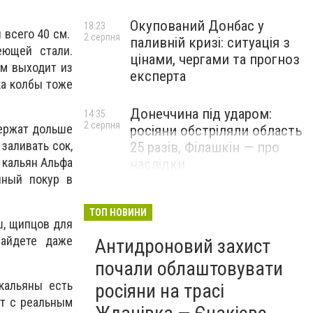
Окупований Донбас у
18:23
ы всего 40 см.
2 серпня
паливній кризі: ситуація з
еющей стали.
цінами, чергами та прогноз
ым выходит из
експерта
ка колбы тоже
Донеччина під ударом:
14:35
2 серпня
держат дольше
росіяни обстріляли область
заливать сок,
25 разів, Філашкін — про
 кальян Альфа
наслідки
пный покур в
ТОП НОВИНИ
ш, щипцов для
найдете даже
Антидроновий захист
почали облаштовувати
кальяны есть
росіяни на трасі
ет с реальным