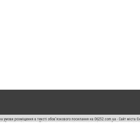
а умови розміщення в тексті обов'язкового посилання на 06252.com.ua - Сайт міста Є
сті або в якості джерела. Порушення виняткових прав переслідується Законом.
ський спецпроєкт", "Політичні новини", "Пресреліз", "PR", "Офіційно", "Політична рек