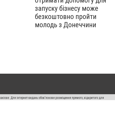
отримати допомогу для
запуску бізнесу може
безкоштовно пройти
молодь з Донеччини
накієве. Для інтернет-видань обов'язкове розміщення прямого, відкритого для
лама" публікуються на правах реклами.