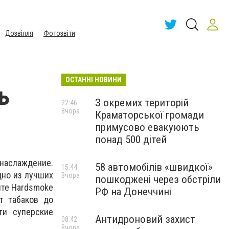
Дозвілля
Фотозвіти
ОСТАННІ НОВИНИ
ь
З окремих територій
22:46
Вчора
Краматорської громади
примусово евакуюють
понад 500 дітей
наслаждение.
58 автомобілів «швидкої»
15:44
одно из лучших
Вчора
пошкоджені через обстріли
йте Hardsmoke
РФ на Донеччині
т табаков до
ти суперские
Антидроновий захист
08:42
Вчора