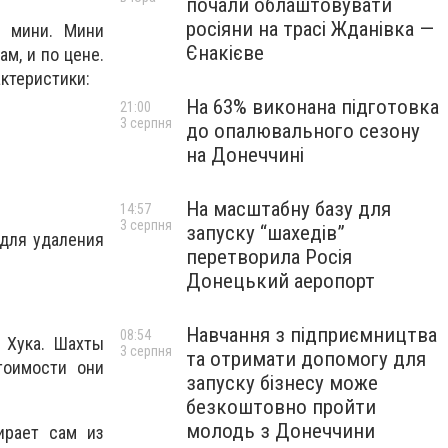
почали облаштовувати
росіяни на трасі Жданівка —
и мини. Мини
Єнакієве
м, и по цене.
ктеристики:
На 63% виконана підготовка
21:00
3 серпня
до опалювального сезону
на Донеччині
На масштабну базу для
14:57
3 серпня
запуску “шахедів”
 для удаления
перетворила Росія
Донецький аеропорт
Навчання з підприємництва
08:54
 Хука. Шахты
3 серпня
та отримати допомогу для
тоимости они
запуску бізнесу може
безкоштовно пройти
молодь з Донеччини
ирает сам из