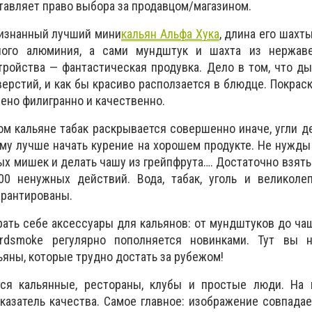
тавляет право выбора за продавцом/магазином.
изнанный лучший мини
кальян Альфа Хука
, длина его шахт
ного алюминия, а сами мундштук и шахта из нержав
тройства — фантастическая продувка. Дело в том, что д
ерстий, и как бы красиво расползается в блюдце. Покрас
ено филигранно и качественно.
м кальяне табак раскрывается совершенно иначе, угли 
ому лучше начать курение на хорошем продукте. Не нужды 
ых мишек и делать чашу из грейпфрута…. Достаточно взять
00 ненужных действий. Вода, табак, уголь и великоле
арантированы.
ать себе аксессуары для кальянов: от мундштуков до ча
ardsmoke регулярно пополняется новинками. Тут вы 
яны, которые трудно достать за рубежом!
тся кальянные, рестораны, клубы и простые люди. На 
оказатель качества. Самое главное: изображение совпада