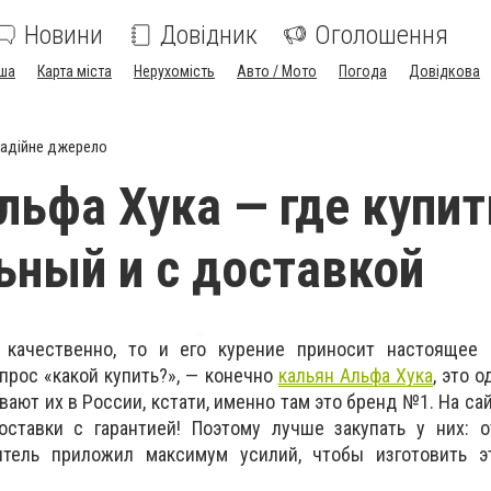
Новини
Довідник
Оголошення
ша
Карта міста
Нерухомість
Авто / Мото
Погода
Довідкова
адійне джерело
льфа Хука — где купит
ьный и с доставкой
 качественно, то и его курение приносит настоящее 
опрос «какой купить?», — конечно
кальян Альфа Хука
, это 
ают их в России, кстати, именно там это бренд №1. На са
оставки с гарантией! Поэтому лучше закупать у них: о
итель приложил максимум усилий, чтобы изготовить э