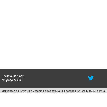
Реклама на сайті:
rek@citysites.ua
Допускається цитування матеріалів без отримання попередньої згоди 06252.com.ua з
пошукових систем гіперпосилання на цитовані статті не нижче другого абзацу в тек
Матеріали з плашками "Новини компаній", "Промо", "Партнерський матеріал", "Партнер