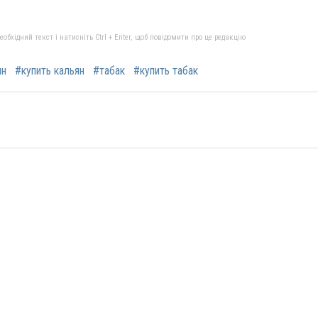
бхідний текст і натисніть Ctrl + Enter, щоб повідомити про це редакцію
ян
#купить кальян
#табак
#купить табак