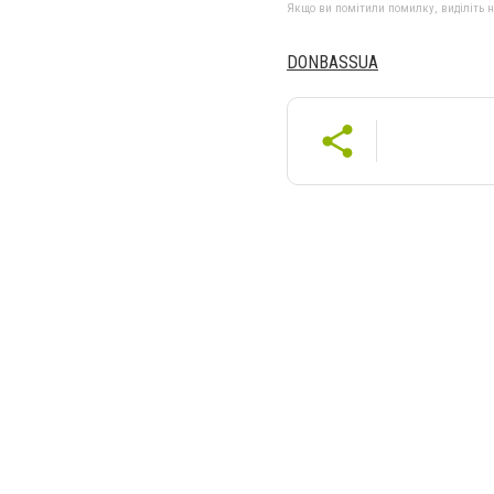
Якщо ви помітили помилку, виділіть нео
DONBASSUA