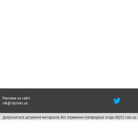
Реклама на сайті:
rek@citysites.ua
Допускається цитування матеріалів без отримання попередньої згоди 06252.com.ua з
пошукових систем гіперпосилання на цитовані статті не нижче другого абзацу в тек
Матеріали з плашками "Новини компаній", "Промо", "Партнерський матеріал", "Партнер