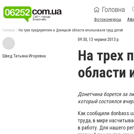
Головна
Фотоконкурсы
Афі
Головна
На трех предприятиях в Донецкой области ипользовали труд детей
09:30, 13 червня 2013 р.
На трех 
Швед Татьяна Игоревна
области 
Донетчина борется за ли
который состоялся вчер
Как сообщили donbass.u
труда, в мире насчитыва
в работу. Для нашего ре