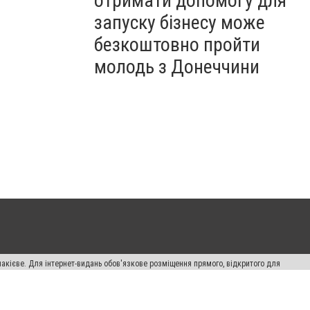
отримати допомогу для
запуску бізнесу може
безкоштовно пройти
молодь з Донеччини
накієве. Для інтернет-видань обов'язкове розміщення прямого, відкритого для
лама" публікуються на правах реклами.