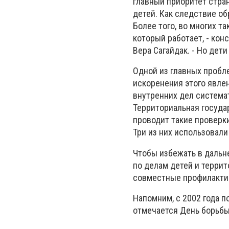
главный приоритет стра
детей. Как следствие об
Более того, во многих т
который работает, - ко
Вера Сагайдак. - Но дет
Одной из главных пробл
искоренения этого явлен
внутренних дел система
Территориальная госуда
проводит такие проверки
Три из них использовали
Чтобы избежать в дальн
по делам детей и терри
совместные профилактик
Напомним, с 2002 года 
отмечается День борьбы