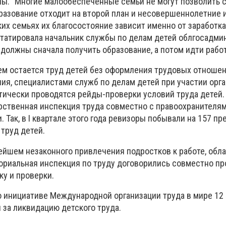
ны. "Многие малообеспеченные семьи не могут позволить 
разование отходит на второй план и несовершеннолетние и
аких семьях их благосостояние зависит именно от заработка
нстатировала начальник службы по делам детей облгосадми
и должны сначала получить образование, а потом идти работ
ем остается труд детей без оформления трудовых отношен
ия, специалистами служб по делам детей при участии орг
тически проводятся рейды-проверки условий труда детей.
рственная инспекция труда совместно с правоохранителя
. Так, в I квартале этого года ревизоры побывали на 157 пр
 труд детей.
ейшем незаконного привлечения подростков к работе, обл
ториальная инспекция по труду договорились совместно п
у и проверки.
по инициативе Международной организации труда в мире 12
 за ликвидацию детского труда.