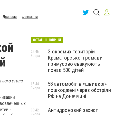
Дозвілля
Фотозвіти
ОСТАННІ НОВИНИ
кой
З окремих територій
22:46
Вчора
Краматорської громади
ей
примусово евакуюють
понад 500 дітей
глого стола,
58 автомобілів «швидкої»
15:44
Вчора
пошкоджені через обстріли
РФ на Донеччині
низации
, вовлеченных
етей -
Антидроновий захист
08:42
Вчора