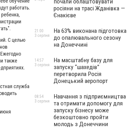
себе обучение
почали облаштовувати
дут работать.
росіяни на трасі Жданівка —
 ребенка,
Єнакієве
нистрации
ать".
На 63% виконана підготовка
21:00
3 серпня
до опалювального сезону
ий. С целью
на Донеччині
анов
 Ежегодно
На масштабну базу для
ми также
14:57
3 серпня
запуску “шахедів”
едприятиях.
перетворила Росія
Донецький аеропорт
астная служба
роводить
Навчання з підприємництва
08:54
3 серпня
та отримати допомогу для
запуску бізнесу може
 июня
безкоштовно пройти
молодь з Донеччини