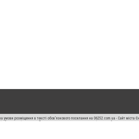
а умови розміщення в тексті обов'язкового посилання на 06252.com.ua - Сайт міста Є
сті або в якості джерела. Порушення виняткових прав переслідується Законом.
ський спецпроєкт", "Політичні новини", "Пресреліз", "PR", "Офіційно", "Політична рек