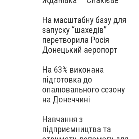
Жданівка — Єнакієве
На масштабну базу для
запуску “шахедів”
перетворила Росія
Донецький аеропорт
На 63% виконана
підготовка до
опалювального сезону
на Донеччині
Навчання з
підприємництва та