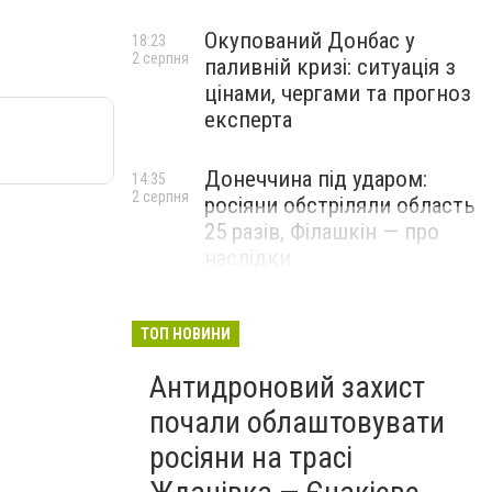
Окупований Донбас у
18:23
2 серпня
паливній кризі: ситуація з
цінами, чергами та прогноз
експерта
Донеччина під ударом:
14:35
2 серпня
росіяни обстріляли область
25 разів, Філашкін — про
наслідки
ТОП НОВИНИ
Антидроновий захист
почали облаштовувати
росіяни на трасі