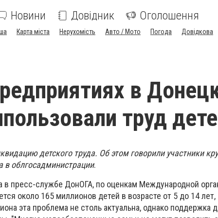
Новини
Довідник
Оголошення
ша
Карта міста
Нерухомість
Авто / Мото
Погода
Довідкова
предприятиях в Донец
ипользовали труд дет
квидацию детского труда. Об этом говорили участники кру
а в облгосадминистрации
.
a в пресс-службе ДонОГА, по оценкам Международной орга
ется около 165 миллионов детей в возрасте от 5 до 14 лет
гиона эта проблема не столь актуальна, однако поддержка д