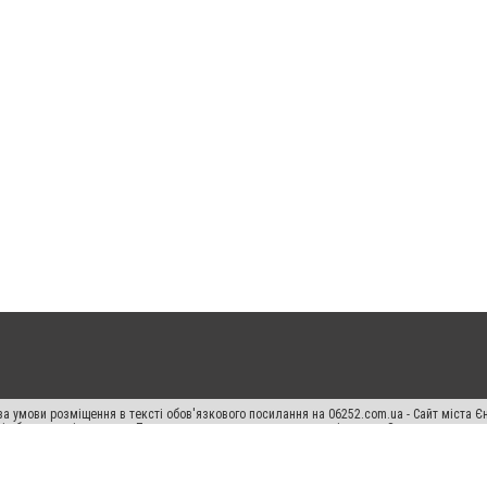
а умови розміщення в тексті обов'язкового посилання на 06252.com.ua - Сайт міста Є
сті або в якості джерела. Порушення виняткових прав переслідується Законом.
ський спецпроєкт", "Політичні новини", "Пресреліз", "PR", "Офіційно", "Політична рек