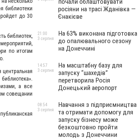
т на несколько
почали облаштовувати
ря библиотеки
росіяни на трасі Жданівка —
пройдет до 30
Єнакієве
На 63% виконана підготовка
21:00
ть библиотек,
3 серпня
до опалювального сезону
мероприятий,
на Донеччині
ри по итогам
о.
На масштабну базу для
14:57
я центральная
3 серпня
запуску “шахедів”
 библиотека».
перетворила Росія
изами, а все
Донецький аеропорт
ном совещании
Навчання з підприємництва
08:54
3 серпня
та отримати допомогу для
убликанская
запуску бізнесу може
безкоштовно пройти
молодь з Донеччини