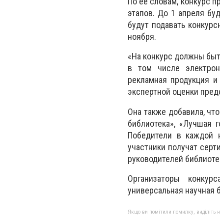
По ее словам, конкурс п
этапов. До 1 апреля бу
будут подавать конкурс
ноября.
«На конкурс должны быт
в том числе электрон
рекламная продукция и
экспертной оценки пред
Она также добавила, чт
библиотека», «Лучшая г
Победители в каждой 
участники получат серт
руководителей библиоте
Организаторы конкур
универсальная научная 
Якщо ви помітили помилку, виділіть нео