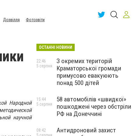
Дозвілля
Фотозвіти
ОСТАННІ НОВИНИ
лики
З окремих територій
22:46
5 серпня
Краматорської громади
примусово евакуюють
понад 500 дітей
58 автомобілів «швидкої»
15:44
кой Народной
5 серпня
пошкоджені через обстріли
методической
РФ на Донеччині
ьной научной
Антидроновий захист
08:42
5 серпня