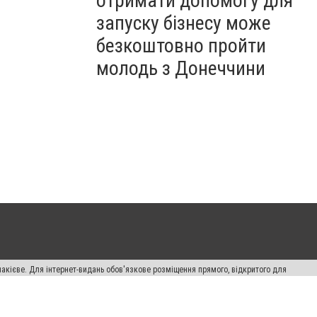
отримати допомогу для
запуску бізнесу може
безкоштовно пройти
молодь з Донеччини
накієве. Для інтернет-видань обов'язкове розміщення прямого, відкритого для
лама" публікуються на правах реклами.