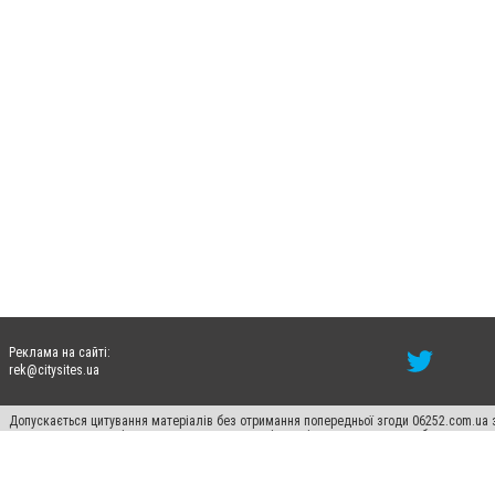
Реклама на сайті:
rek@citysites.ua
Допускається цитування матеріалів без отримання попередньої згоди 06252.com.ua з
пошукових систем гіперпосилання на цитовані статті не нижче другого абзацу в тек
Матеріали з плашками "Новини компаній", "Промо", "Партнерський матеріал", "Партнер