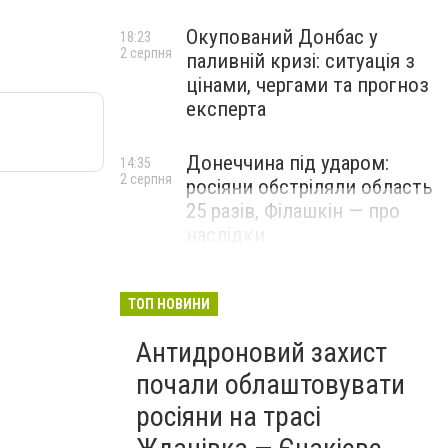
Окупований Донбас у
18:23
2 серпня
паливній кризі: ситуація з
цінами, чергами та прогноз
експерта
Донеччина під ударом:
14:35
2 серпня
росіяни обстріляли область
25 разів, Філашкін — про
наслідки
ТОП НОВИНИ
Антидроновий захист
почали облаштовувати
росіяни на трасі