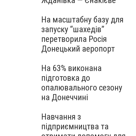
Жданівка — Єнакієве
На масштабну базу для
запуску “шахедів”
перетворила Росія
Донецький аеропорт
На 63% виконана
підготовка до
опалювального сезону
на Донеччині
Навчання з
підприємництва та