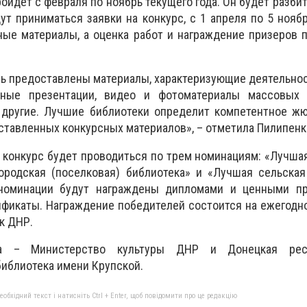
ройдет с февраля по ноябрь текущего года. Он будет разби
дут приниматься заявки на конкурс, с 1 апреля по 5 нояб
ные материалы, а оценка работ и награждение призеров 
ь предоставлены материалы, характеризующие деятельнос
ные презентации, видео и фотоматериалы массовых 
 другие. Лучшие библиотеки определит компетентное жю
ставленных конкурсных материалов», – отметила Пилипенк
о конкурс будет проводиться по трем номинациям: «Лучша
ородская (поселковая) библиотека» и «Лучшая сельская
номинации будут награждены дипломами и ценными пр
ификаты. Награждение победителей состоится на ежегод
к ДНР.
са – Министерство культуры ДНР и Донецкая респ
библиотека имени Крупской.
бхідний текст і натисніть Ctrl + Enter, щоб повідомити про це редакцію