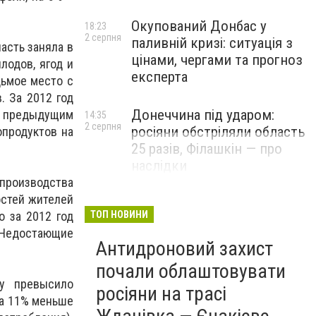
Окупований Донбас у
18:23
2 серпня
паливній кризі: ситуація з
асть заняла в
цінами, чергами та прогноз
лодов, ягод и
експерта
дьмое место с
. За 2012 год
Донеччина під ударом:
 с предыдущим
14:35
2 серпня
росіяни обстріляли область
опродуктов на
25 разів, Філашкін — про
наслідки
 производства
остей жителей
о за 2012 год
ТОП НОВИНИ
 Недостающие
Антидроновий захист
почали облаштовувати
у превысило
росіяни на трасі
на 11% меньше