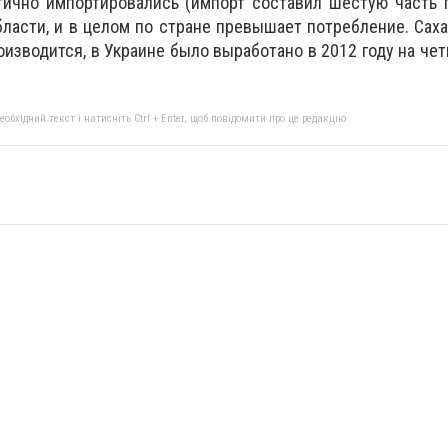
тично импортировались (импорт составил шестую часть 
бласти, и в целом по стране превышает потребление. Саха
изводится, в Украине было выработано в 2012 году на чет
бхідний текст і натисніть Ctrl + Enter, щоб повідомити про це редакцію