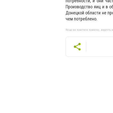
потребности, и они час
Производство яиц и в о
Донецкой области не про
чем потреблено.
Якщо ви помітили помилку, виділіть нео