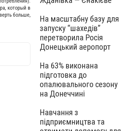
Жданівка — Єнакієве
потребления).
ра, который в
верть больше,
На масштабну базу для
запуску “шахедів”
перетворила Росія
Донецький аеропорт
На 63% виконана
підготовка до
опалювального сезону
на Донеччині
Навчання з
підприємництва та