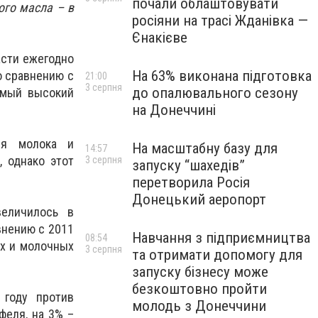
почали облаштовувати
ого масла – в
росіяни на трасі Жданівка —
Єнакієве
асти ежегодно
На 63% виконана підготовка
о сравнению с
21:00
3 серпня
до опалювального сезону
амый высокий
на Донеччині
ия молока и
На масштабну базу для
14:57
 однако этот
3 серпня
запуску “шахедів”
перетворила Росія
Донецький аеропорт
величилось в
внению с 2011
Навчання з підприємництва
08:54
ых и молочных
3 серпня
та отримати допомогу для
запуску бізнесу може
безкоштовно пройти
 году против
молодь з Донеччини
феля, на 3% –