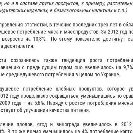
, но и в составе других продуктов, к примеру, растительн
ондитерских изделиях, в безалкогольных напитках и т.п.).
правления статистки, в течение последних трех лет в обл
шевое потребление мяса и мясопродуктов. За 2012 год п
возросло на 10,8%. По этому показателю достигнут с
ва десятилетия.
ти сохранилась также тенденция роста потреблен
равнению с предыдущим годом оно увеличилось на 9,7%,
ьше среднедушевого потребления в целом по Украине.
ушевое потребление хлебных продуктов, которое у
 2012 году продолжало сокращаться, уменьшившись по сра
в 2009 года – на 5,6%. Наряду с ростом потребления мясн
ьствует об улучшении качества питания.
ление плодов, ягод и винограда увеличилось в 2012
8%. В то же время уменьшилось на 4% потребление карто