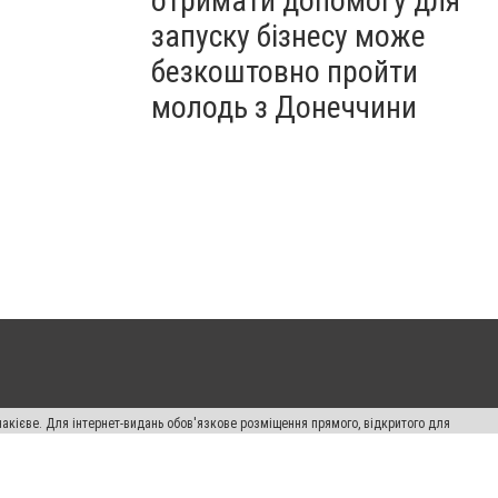
отримати допомогу для
запуску бізнесу може
безкоштовно пройти
молодь з Донеччини
накієве. Для інтернет-видань обов'язкове розміщення прямого, відкритого для
лама" публікуються на правах реклами.