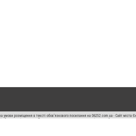
а умови розміщення в тексті обов'язкового посилання на 06252.com.ua - Сайт міста Є
сті або в якості джерела. Порушення виняткових прав переслідується Законом.
ський спецпроєкт", "Політичні новини", "Пресреліз", "PR", "Офіційно", "Політична рек