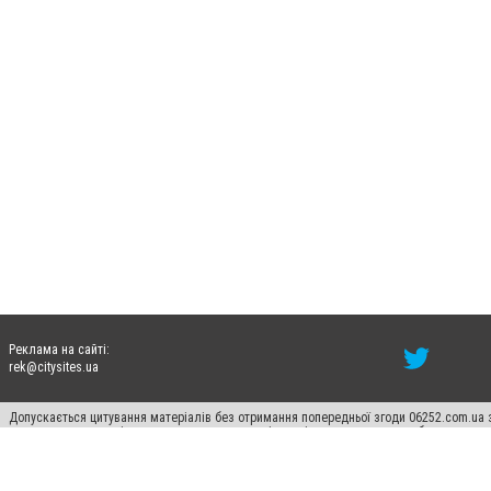
Реклама на сайті:
rek@citysites.ua
Допускається цитування матеріалів без отримання попередньої згоди 06252.com.ua з
пошукових систем гіперпосилання на цитовані статті не нижче другого абзацу в тек
Матеріали з плашками "Новини компаній", "Промо", "Партнерський матеріал", "Партнер