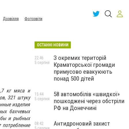
Дозвілля
Фотозвіти
ОСТАННІ НОВИНИ
З окремих територій
22:46
5 серпня
Краматорської громади
примусово евакуюють
понад 500 дітей
,7 кг мяса и
58 автомобілів «швидкої»
15:44
ов, 321 штуку
5 серпня
пошкоджені через обстріли
онные изделия
РФ на Донеччині
нных бахчевых
рыбы и рыбных
Антидроновий захист
08:42
т потребление
5 серпня