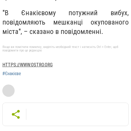
"В Єнакієвому потужний вибух,
повідомляють мешканці окупованого
міста", – сказано в повідомленні.
Якщо ви помітили помилку, виділіть необхідний текст і натисніть Ctrl + Enter, щоб
повідомити про це редакцію
HTTPS://WWW.OSTRO.ORG
#Єнакієве