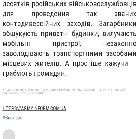
десятків російських військовослужбовців
для проведення так званих
контрдиверсійних заходів. Загарбники
обшукують приватні будинки, вилучають
мобільні пристрої, незаконно
заволодівають транспортними засобами
місцевих жителів. А простіше кажучи —
грабують громадян.
Якщо ви помітили помилку, виділіть необхідний текст і натисніть Ctrl + Enter, щоб
повідомити про це редакцію
HTTPS://ARMYINFORM.COM.UA
#Єнакієве