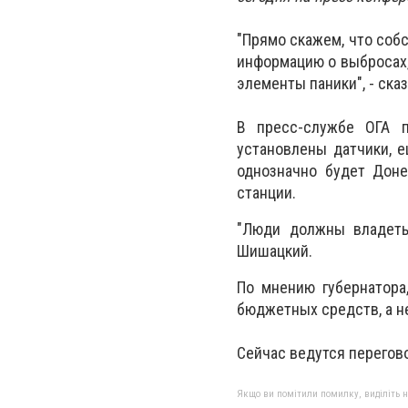
"Прямо скажем, что соб
информацию о выбросах,
элементы паники", - сказ
В пресс-службе ОГА п
установлены датчики, е
однозначно будет Доне
станции.
"Люди должны владеть 
Шишацкий.
По мнению губернатора
бюджетных средств, а н
Сейчас ведутся перегов
Якщо ви помітили помилку, виділіть нео