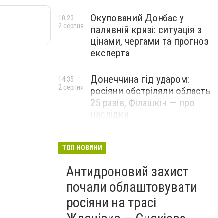
Окупований Донбас у
18:23
2 серпня
паливній кризі: ситуація з
цінами, чергами та прогноз
експерта
Донеччина під ударом:
14:35
2 серпня
росіяни обстріляли область
25 разів, Філашкін — про
наслідки
ТОП НОВИНИ
Антидроновий захист
почали облаштовувати
росіяни на трасі