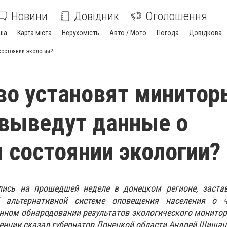
Новини
Довідник
Оголошення
ша
Карта міста
Нерухомість
Авто / Мото
Погода
Довідкова
состоянии экологии?
во установят минитор
выведут данные о
 состоянии экологии?
лись на прошедшей неделе в донецком регионе, заста
 альтернативной системе оповещения населения о 
нном обнародовании результатов экологического монитор
ренции сказал губернатор Донецкой области Андрей Шишац