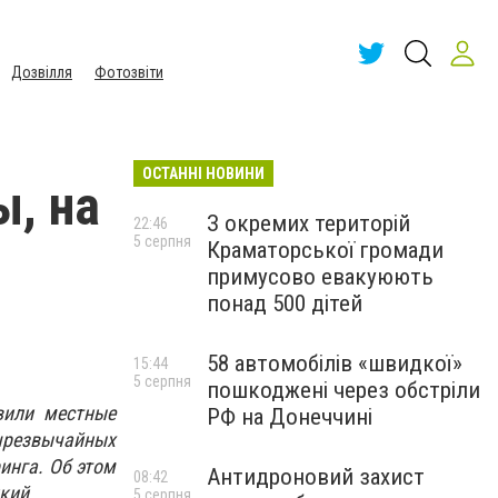
Дозвілля
Фотозвіти
ОСТАННІ НОВИНИ
ы, на
З окремих територій
22:46
5 серпня
Краматорської громади
примусово евакуюють
понад 500 дітей
58 автомобілів «швидкої»
15:44
5 серпня
пошкоджені через обстріли
вили местные
РФ на Донеччині
чрезвычайных
инга. Об этом
Антидроновий захист
08:42
кий.
5 серпня