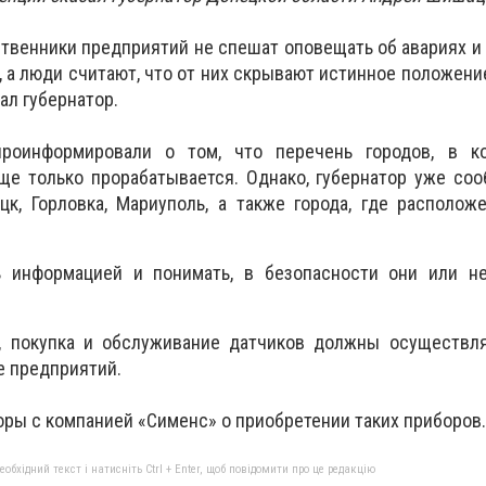
ственники предприятий не спешат оповещать об авариях и
 а люди считают, что от них скрывают истинное положени
ал губернатор.
роинформировали о том, что перечень городов, в к
ще только прорабатывается. Однако, губернатор уже соо
цк, Горловка, Мариуполь, а также города, где располо
информацией и понимать, в безопасности они или нет
, покупка и обслуживание датчиков должны осуществля
е предприятий.
оры с компанией «Сименс» о приобретении таких приборов.
бхідний текст і натисніть Ctrl + Enter, щоб повідомити про це редакцію