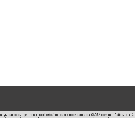
а умови розміщення в тексті обов'язкового посилання на 06252.com.ua - Сайт міста Є
сті або в якості джерела. Порушення виняткових прав переслідується Законом.
ський спецпроєкт", "Політичні новини", "Пресреліз", "PR", "Офіційно", "Політична рек