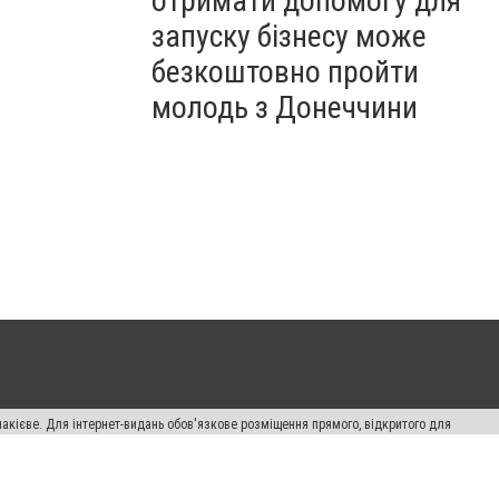
отримати допомогу для
запуску бізнесу може
безкоштовно пройти
молодь з Донеччини
накієве. Для інтернет-видань обов'язкове розміщення прямого, відкритого для
лама" публікуються на правах реклами.