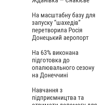
Жданівка — Єнакієве
На масштабну базу для
запуску “шахедів”
перетворила Росія
Донецький аеропорт
На 63% виконана
підготовка до
опалювального сезону
на Донеччині
Навчання з
підприємництва та