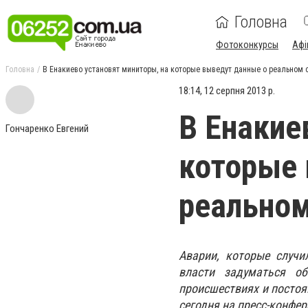
Головна
Фотоконкурсы
Афі
Головна
В Енакиево установят миниторы, на которые выведут данные о реальном 
18:14, 12 серпня 2013 р.
В Енакие
Гончаренко Евгений
которые 
реальном
Аварии, которые случи
власти задуматься об
происшествиях и постоя
сегодня на пресс-конфе