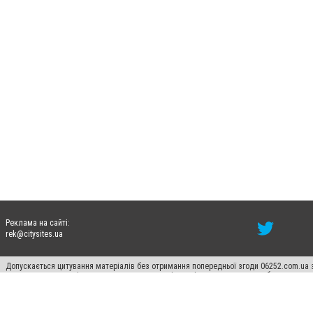
Реклама на сайті:
rek@citysites.ua
Допускається цитування матеріалів без отримання попередньої згоди 06252.com.ua з
пошукових систем гіперпосилання на цитовані статті не нижче другого абзацу в тек
Матеріали з плашками "Новини компаній", "Промо", "Партнерський матеріал", "Партнер