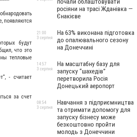
почали облаштовувати
росіяни на трасі Жданівка —
 обнародовать
Єнакієве
е, появляются
На 63% виконана підготовка
21:00
3 серпня
до опалювального сезону
оторых будут
на Донеччині
бщил, что это
жены тепловые
На масштабну базу для
14:57
3 серпня
запуску “шахедів”
", - считает
перетворила Росія
Донецький аеропорт
ться за счет
Навчання з підприємництва
08:54
3 серпня
та отримати допомогу для
запуску бізнесу може
безкоштовно пройти
молодь з Донеччини