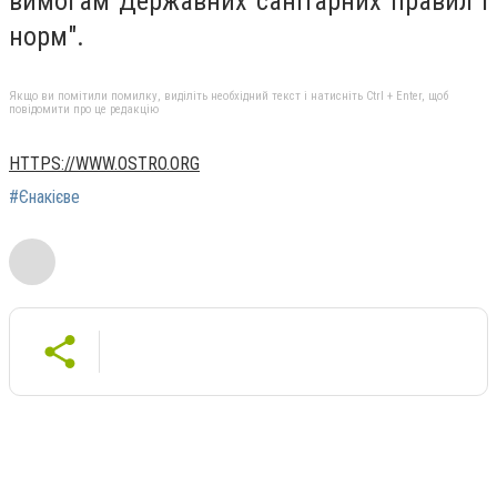
вимогам Державних санітарних правил і
норм".
Якщо ви помітили помилку, виділіть необхідний текст і натисніть Ctrl + Enter, щоб
повідомити про це редакцію
HTTPS://WWW.OSTRO.ORG
#Єнакієве