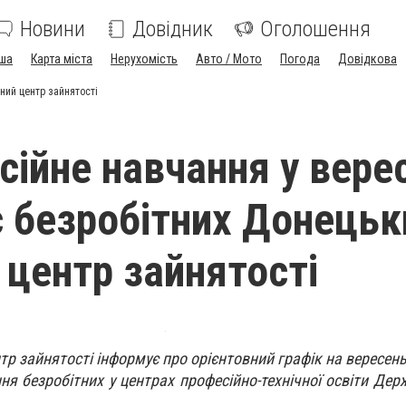
Новини
Довідник
Оголошення
ша
Карта міста
Нерухомість
Авто / Мото
Погода
Довідкова
ний центр зайнятості
сійне навчання у верес
 безробітних Донецьк
 центр зайнятості
р зайнятості інформує про орієнтовний графік на вересень
я безробітних у центрах професійно-технічної освіти Дер