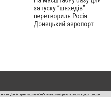
На масштабну базу для
запуску “шахедів”
перетворила Росія
Донецький аеропорт
накієве. Для інтернет-видань обов'язкове розміщення прямого, відкритого для
лама" публікуються на правах реклами.