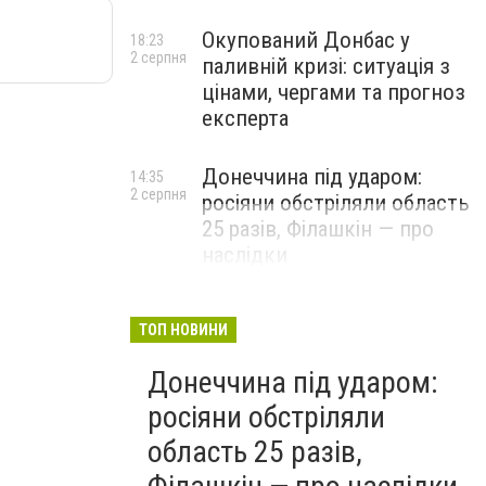
Окупований Донбас у
18:23
2 серпня
паливній кризі: ситуація з
цінами, чергами та прогноз
експерта
Донеччина під ударом:
14:35
2 серпня
росіяни обстріляли область
25 разів, Філашкін — про
наслідки
ТОП НОВИНИ
Донеччина під ударом:
росіяни обстріляли
область 25 разів,