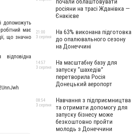
почали облаштовувати
росіяни на трасі Жданівка —
Єнакієве
кі допоможуть
зробітний має
На 63% виконана підготовка
21:00
ії, що значно
3 серпня
до опалювального сезону
на Донеччині
я відповідна
На масштабну базу для
14:57
3 серпня
запуску “шахедів”
перетворила Росія
Донецький аеропорт
y/2UnnJwh
Навчання з підприємництва
08:54
3 серпня
та отримати допомогу для
запуску бізнесу може
безкоштовно пройти
молодь з Донеччини