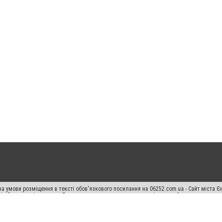
а умови розміщення в тексті обов'язкового посилання на 06252.com.ua - Сайт міста Є
сті або в якості джерела. Порушення виняткових прав переслідується Законом.
ський спецпроєкт", "Політичні новини", "Пресреліз", "PR", "Офіційно", "Політична рек