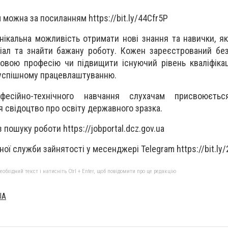
 можна за посиланням https://bit.ly/44Cfr5P
нікальна можливість отримати нові знання та навички, я
ціал та знайти бажану роботу. Кожен зареєстрований бе
овою професію чи підвищити існуючий рівень кваліфікац
успішному працевлаштуванню.
фесійно-технічного навчання слухачам присвоюєтьс
я свідоцтво про освіту державного зразка.
 пошуку роботи https://jobportal.dcz.gov.ua
ної служби зайнятості у месенджері Telegram https://bit.l
бхідний текст і натисніть Ctrl + Enter, щоб повідомити про це редакцію
UA