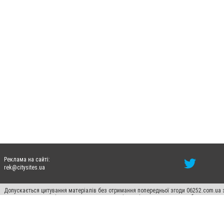
Реклама на сайті:
rek@citysites.ua
Допускається цитування матеріалів без отримання попередньої згоди 06252.com.ua з
пошукових систем гіперпосилання на цитовані статті не нижче другого абзацу в тек
Матеріали з плашками "Новини компаній", "Промо", "Партнерський матеріал", "Партнер