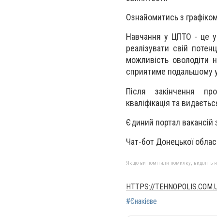
Ознайомитись з графіком
Навчання у ЦПТО - це у
реалізувати свій потен
можливість оволодіти н
сприятиме подальшому 
Після закінчення про
кваліфікація та видаєтьс
Єдиний портал вакансій з
Чат-бот Донецької облас
Якщо ви помітили помилку, виділіть нео
HTTPS://TEHNOPOLIS.COM.
#Єнакієве