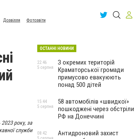
Дозвілля
Фотозвіти
ОСТАННІ НОВИНИ
ні
З окремих територій
22:46
5 серпня
Краматорської громади
ий
примусово евакуюють
понад 500 дітей
58 автомобілів «швидкої»
15:44
5 серпня
пошкоджені через обстріли
РФ на Донеччині
 2023 року, за
жавної служби
Антидроновий захист
08:42
5 серпня