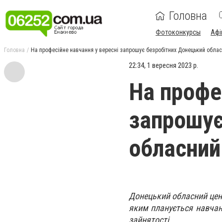
Головна
Фотоконкурсы
Афі
Головна
На професійне навчання у вересні запрошує безробітних Донецький облас
22:34, 1 вересня 2023 р.
На профе
запрошує
обласний
Донецький обласний цент
яким планується навчанн
зайнятості.