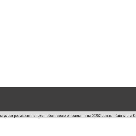
а умови розміщення в тексті обов'язкового посилання на 06252.com.ua - Сайт міста Є
сті або в якості джерела. Порушення виняткових прав переслідується Законом.
ський спецпроєкт", "Політичні новини", "Пресреліз", "PR", "Офіційно", "Політична рек