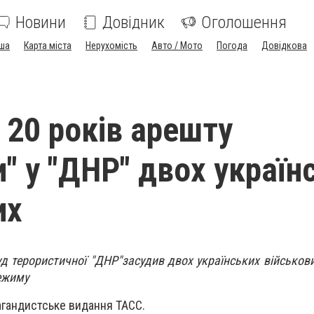
Новини
Довідник
Оголошення
ша
Карта міста
Нерухомість
Авто / Мото
Погода
Довідкова
 20 років арешту
и" у "ДНР" двох україн
их
д терористичної "ДНР"засудив двох українських військови
режиму
агандистське видання ТАСС.