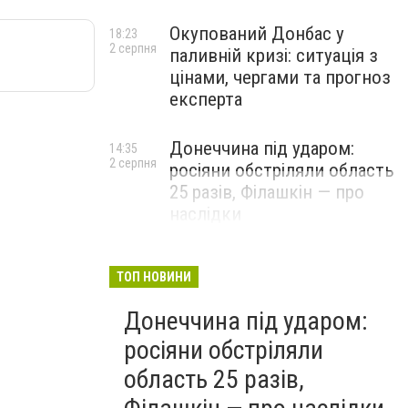
Окупований Донбас у
18:23
2 серпня
паливній кризі: ситуація з
цінами, чергами та прогноз
експерта
Донеччина під ударом:
14:35
2 серпня
росіяни обстріляли область
25 разів, Філашкін — про
наслідки
ТОП НОВИНИ
Донеччина під ударом:
росіяни обстріляли
область 25 разів,