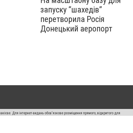
На масштабну базу для
запуску “шахедів”
перетворила Росія
Донецький аеропорт
накієве. Для інтернет-видань обов'язкове розміщення прямого, відкритого для
лама" публікуються на правах реклами.