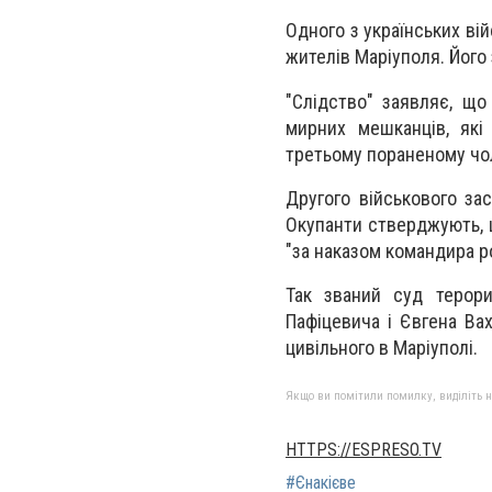
Одного з українських ві
жителів Маріуполя. Його 
"Слідство" заявляє, що
мирних мешканців, які
третьому пораненому чо
Другого військового за
Окупанти стверджують, щ
"за наказом командира р
Так званий суд терори
Пафіцевича і Євгена Вах
цивільного в Маріуполі.
Якщо ви помітили помилку, виділіть нео
HTTPS://ESPRESO.TV
#Єнакієве