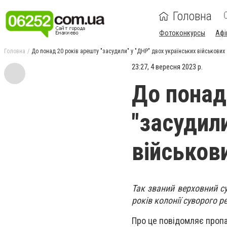
Головна
Фотоконкурсы
Афі
Головна
До понад 20 років арешту "засудили" у "ДНР" двох українських військових
23:27, 4 вересня 2023 р.
До понад
"засудил
військов
Так званий верховний су
років колонії суворого 
Про це повідомляє проп