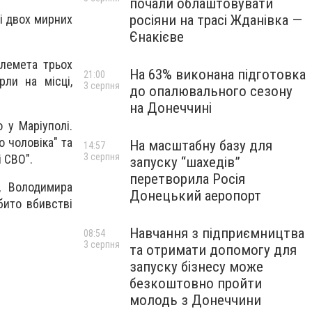
почали облаштовувати
росіяни на трасі Жданівка —
лі двох мирних
Єнакієве
улемета трьох
На 63% виконана підготовка
21:00
ли на місці,
3 серпня
до опалювального сезону
на Донеччині
 у Маріуполі.
 чоловіка" та
На масштабну базу для
14:57
3 серпня
 СВО".
запуску “шахедів”
перетворила Росія
, Володимира
Донецький аеропорт
бито вбивстві
Навчання з підприємництва
08:54
3 серпня
та отримати допомогу для
запуску бізнесу може
безкоштовно пройти
молодь з Донеччини