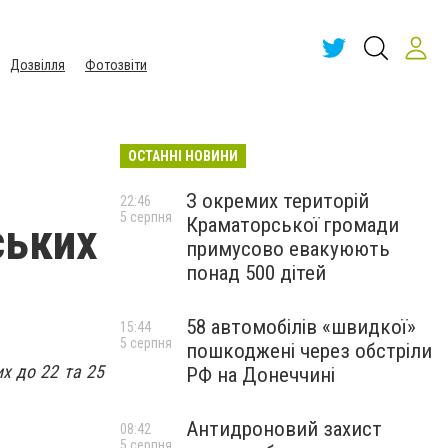
Дозвілля
Фотозвіти
ОСТАННІ НОВИНИ
З окремих територій
22:46
5 серпня
Краматорської громади
ських
примусово евакуюють
понад 500 дітей
58 автомобілів «швидкої»
15:44
5 серпня
пошкоджені через обстріли
х до 22 та 25
РФ на Донеччині
Антидроновий захист
08:42
5 серпня