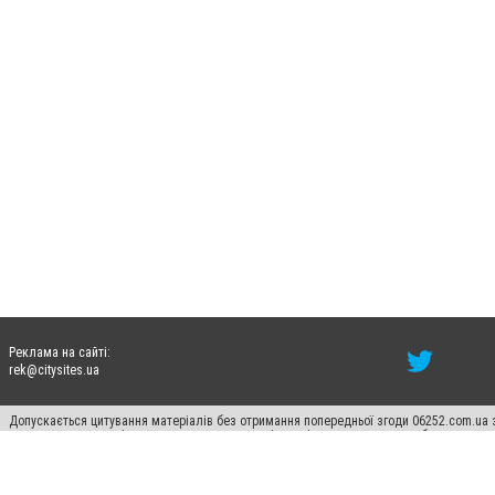
Реклама на сайті:
rek@citysites.ua
Допускається цитування матеріалів без отримання попередньої згоди 06252.com.ua з
пошукових систем гіперпосилання на цитовані статті не нижче другого абзацу в тек
Матеріали з плашками "Новини компаній", "Промо", "Партнерський матеріал", "Партнер