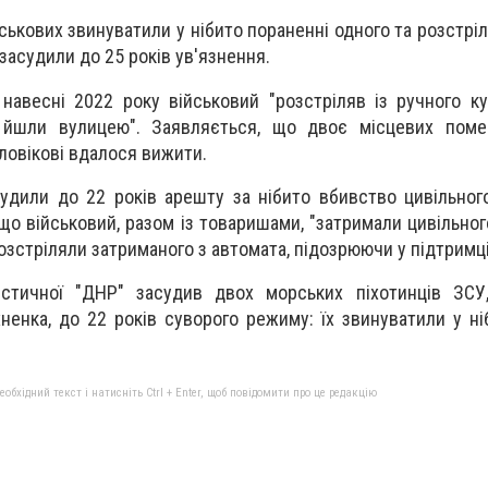
йськових звинуватили у нібито пораненні одного та розстрі
засудили до 25 років ув'язнення.
 навесні 2022 року військовий "розстріляв із ручного к
 йшли вулицею". Заявляється, що двоє місцевих помер
ловікові вдалося вижити.
судили до 22 років арешту за нібито вбивство цивільного
о військовий, разом із товаришами, "затримали цивільного
озстріляли затриманого з автомата, підозрюючи у підтримці
стичної "ДНР" засудив двох морських піхотинців ЗСУ
ненка, до 22 років суворого режиму: їх звинуватили у ні
бхідний текст і натисніть Ctrl + Enter, щоб повідомити про це редакцію