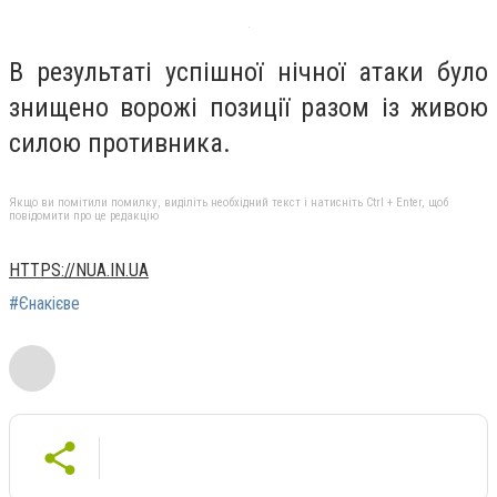
В результаті успішної нічної атаки було
знищено ворожі позиції разом із живою
силою противника.
Якщо ви помітили помилку, виділіть необхідний текст і натисніть Ctrl + Enter, щоб
повідомити про це редакцію
HTTPS://NUA.IN.UA
#Єнакієве