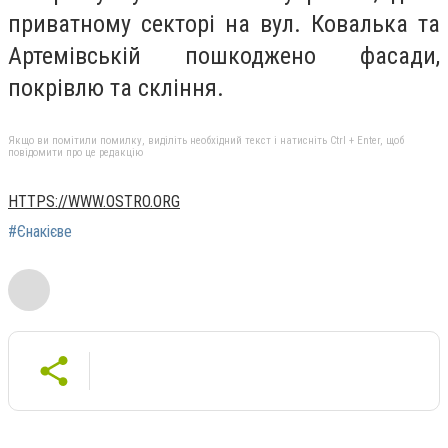
приватному секторі на вул. Ковалька та
Артемівській пошкоджено фасади,
покрівлю та скління.
Якщо ви помітили помилку, виділіть необхідний текст і натисніть Ctrl + Enter, щоб
повідомити про це редакцію
HTTPS://WWW.OSTRO.ORG
#Єнакієве