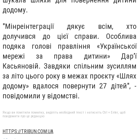
додому.
"Мінреінтеграції дякує всім, хто
долучився до цієї справи. Особлива
подяка голові правління «Української
мережі за права дитини» Дар’ї
Касьяновій. Завдяки спільним зусиллям
за літо цього року в межах проєкту «Шлях
додому» вдалося повернути 27 дітей", -
повідомили у відомстві.
Якщо ви помітили помилку, виділіть необхідний текст і натисніть Ctrl + Enter, щоб
повідомити про це редакцію
HTTPS://TRIBUN.COM.UA