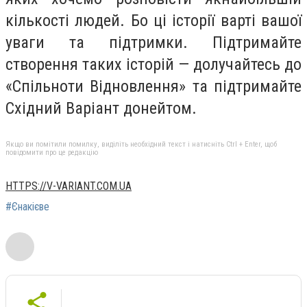
кількості людей. Бо ці історії варті вашої
уваги та підтримки. Підтримайте
створення таких історій — долучайтесь до
«Спільноти Відновлення» та підтримайте
Східний Варіант донейтом.
Якщо ви помітили помилку, виділіть необхідний текст і натисніть Ctrl + Enter, щоб
повідомити про це редакцію
HTTPS://V-VARIANT.COM.UA
#Єнакієве