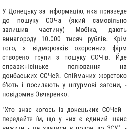
У Донецьку за інформацію, яка призведе
до пошуку СОЧа (який самовільно
залишив частину) Мобіка, дають
винагороду 10.000 тисяч рублів. Крім
того, з відморозків охоронних фірм
створено групи з пошуку СОЧів. Йде
справжнісіньке полювання на
донбаських СОЧей. Спійманих жорстоко
б'ють і посилають у штурмові загони, -
повідомив Овчаренко.
"Хто знає когось із донецьких СОЧей -
передайте їм, що у них є єдиний шанс
вижити - це здатися в полон до ЗСУ", -