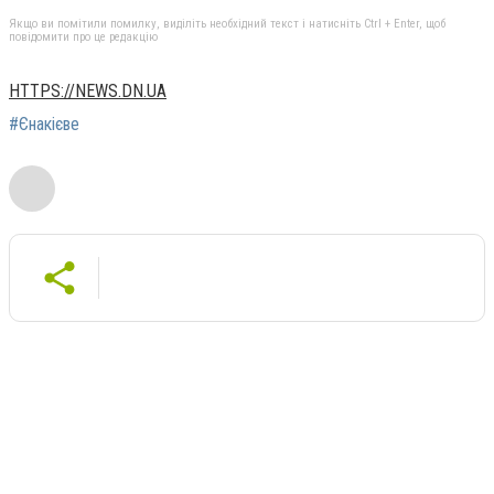
Якщо ви помітили помилку, виділіть необхідний текст і натисніть Ctrl + Enter, щоб
повідомити про це редакцію
HTTPS://NEWS.DN.UA
#Єнакієве