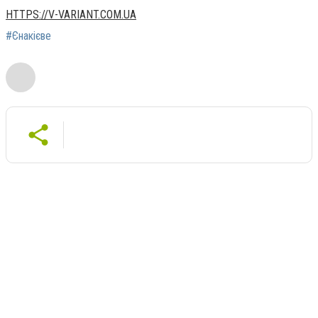
HTTPS://V-VARIANT.COM.UA
#Єнакієве