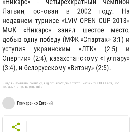
«Никарс» - четырехкратный чемпион
Латвии, основан в 2002 году. На
недавнем турнире «LVIV OPEN CUP-2013»
МФК «Никарс» занял шестое место,
добыв одну победу (МФК «Спартак» 3:1) и
уступив украинским «ЛТК» (2:5) и
Энергии» (2:4), казахстанскому «Тулпару»
(3:4), и белорусскому «Витэну» (2:5).
Якщо ви помітили помилку, виділіть необхідний текст і натисніть Ctrl + Enter, щоб
повідомити про це редакцію
Гончаренко Евгений