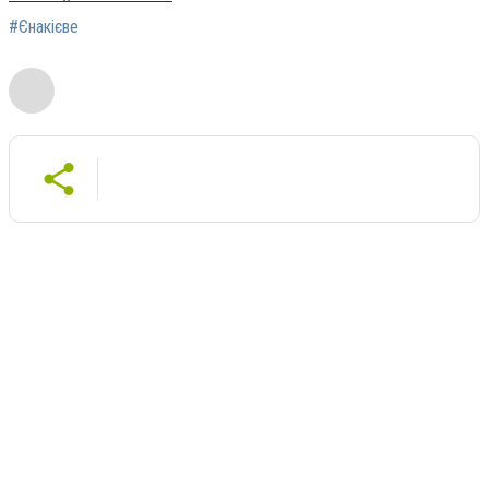
#Єнакієве