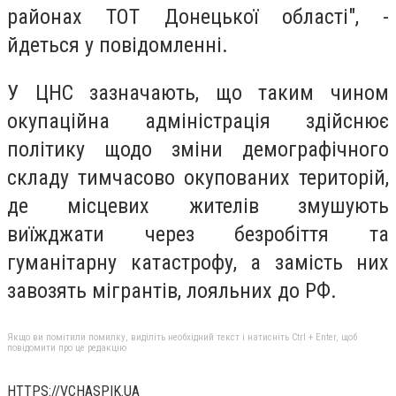
районах ТОТ Донецької області", -
йдеться у повідомленні.
У ЦНС зазначають, що таким чином
окупаційна адміністрація здійснює
політику щодо зміни демографічного
складу тимчасово окупованих територій,
де місцевих жителів змушують
виїжджати через безробіття та
гуманітарну катастрофу, а замість них
завозять мігрантів, лояльних до РФ.
Якщо ви помітили помилку, виділіть необхідний текст і натисніть Ctrl + Enter, щоб
повідомити про це редакцію
HTTPS://VCHASPIK.UA