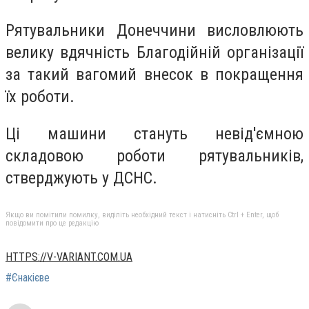
Рятувальники Донеччини висловлюють
велику вдячність Благодійній організації
за такий вагомий внесок в покращення
їх роботи.
Ці машини стануть невід'ємною
складовою роботи рятувальників,
стверджують у ДСНС.
Якщо ви помітили помилку, виділіть необхідний текст і натисніть Ctrl + Enter, щоб
повідомити про це редакцію
HTTPS://V-VARIANT.COM.UA
#Єнакієве