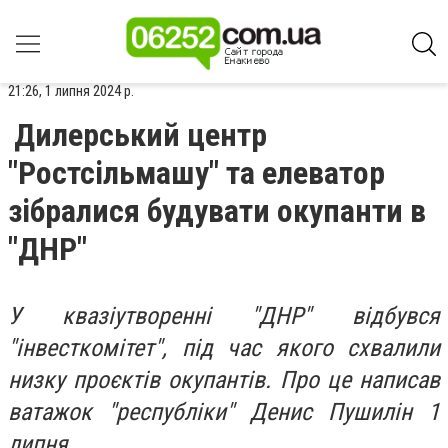
21:26, 1 липня 2024 р.
Дилерський центр
"Ростсільмашу" та елеватор
зібралися будувати окупанти в
"ДНР"
У квазіутворенні "ДНР" відбувся
"інвесткомітет", під час якого схвалили
низку проєктів окупантів. Про це написав
ватажок "республіки" Денис Пушилін 1
липня.