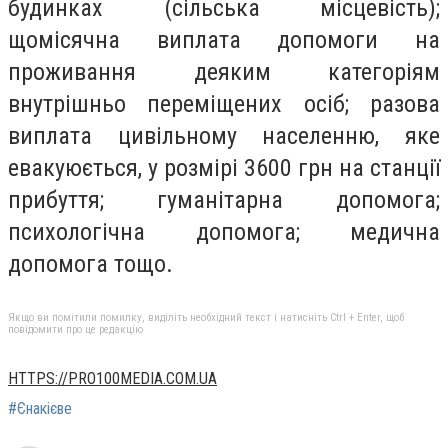
будинках (сільська місцевість);
щомісячна виплата допомоги на
проживання деяким категоріям
внутрішньо переміщених осіб; разова
виплата цивільному населенню, яке
евакуюється, у розмірі 3600 грн на станції
прибуття; гуманітарна допомога;
психологічна допомога; медична
допомога тощо.
Якщо ви помітили помилку, виділіть необхідний текст і натисніть Ctrl + Enter, щоб
повідомити про це редакцію
HTTPS://PRO100MEDIA.COM.UA
#Єнакієве