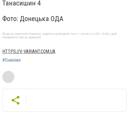
Фото: Донецька ОДА
Якщо ви помітили помилку, виділіть необхідний текст і натисніть Ctrl + Enter, щоб
повідомити про це редакцію
HTTPS://V-VARIANT.COM.UA
#Єнакієве