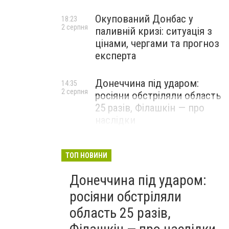
Окупований Донбас у
18:23
2 серпня
паливній кризі: ситуація з
цінами, чергами та прогноз
експерта
Донеччина під ударом:
14:35
2 серпня
росіяни обстріляли область
25 разів, Філашкін — про
наслідки
ТОП НОВИНИ
Донеччина під ударом:
росіяни обстріляли
область 25 разів,