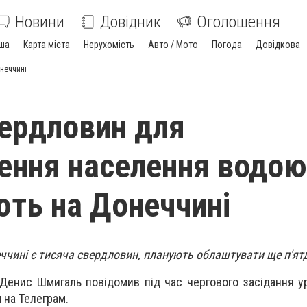
Новини
Довідник
Оголошення
ша
Карта міста
Нерухомість
Авто / Мото
Погода
Довідкова
неччині
ердловин для
ення населення водою
ть на Донеччині
ччині є тисяча свердловин, планують облаштувати ще п'ят
 Денис Шмигаль повідомив під час чергового засідання у
 на Телеграм.