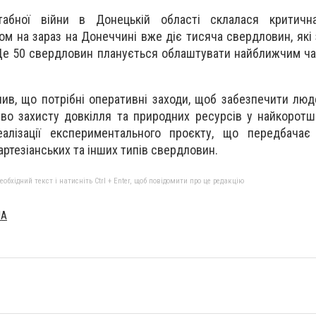
абної війни в Донецькій області склалася критичн
ом на зараз на Донеччині вже діє тисяча свердловин, які
е 50 свердловин планується облаштувати найближчим час
лив, що потрібні оперативні заходи, щоб забезпечити люд
тво захисту довкілля та природних ресурсів у найкоротш
алізації експериментального проєкту, що передбачає
ртезіанських та інших типів свердловин.
бхідний текст і натисніть Ctrl + Enter, щоб повідомити про це редакцію
UA