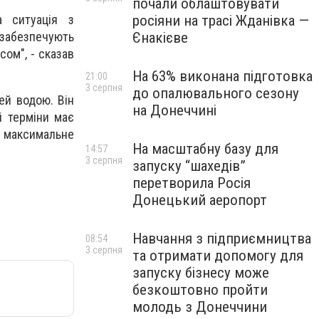
почали облаштовувати
росіяни на трасі Жданівка —
а ситуація з
Єнакієве
 забезпечують
ом", - сказав
На 63% виконана підготовка
21:00
3 серпня
до опалювального сезону
ей водою. Він
на Донеччині
і терміни має
 максимальне
На масштабну базу для
14:57
3 серпня
запуску “шахедів”
перетворила Росія
Донецький аеропорт
Навчання з підприємництва
08:54
3 серпня
та отримати допомогу для
запуску бізнесу може
безкоштовно пройти
молодь з Донеччини