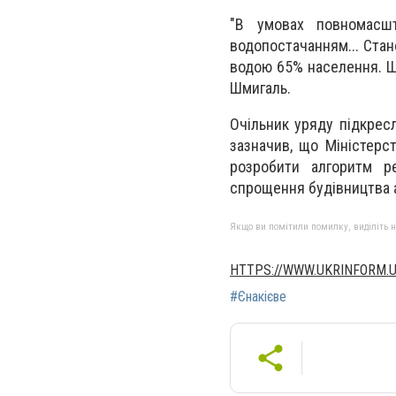
"В умовах повномасшт
водопостачанням... Стан
водою 65% населення. Щ
Шмигаль.
Очільник уряду підкрес
зазначив, що Міністерс
розробити алгоритм ре
спрощення будівництва а
Якщо ви помітили помилку, виділіть нео
HTTPS://WWW.UKRINFORM.
#Єнакієве