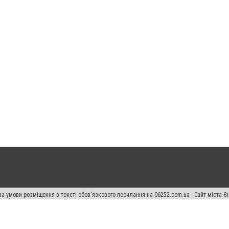
а умови розміщення в тексті обов'язкового посилання на 06252.com.ua - Сайт міста Є
сті або в якості джерела. Порушення виняткових прав переслідується Законом.
ський спецпроєкт", "Політичні новини", "Пресреліз", "PR", "Офіційно", "Політична рек