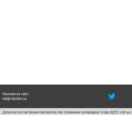
Реклама на сайті:
rek@citysites.ua
Допускається цитування матеріалів без отримання попередньої згоди 06252.com.ua з
пошукових систем гіперпосилання на цитовані статті не нижче другого абзацу в тек
Матеріали з плашками "Новини компаній", "Промо", "Партнерський матеріал", "Партнер