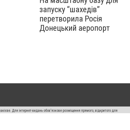
На масштабну базу для
запуску “шахедів”
перетворила Росія
Донецький аеропорт
накієве. Для інтернет-видань обов'язкове розміщення прямого, відкритого для
лама" публікуються на правах реклами.