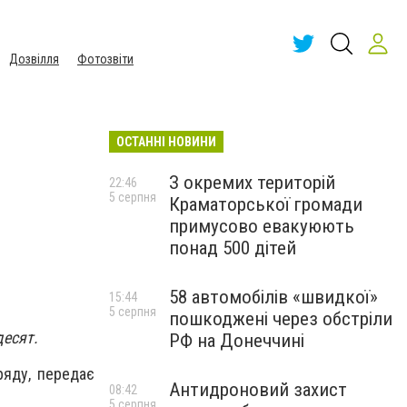
Дозвілля
Фотозвіти
ОСТАННІ НОВИНИ
З окремих територій
22:46
5 серпня
Краматорської громади
примусово евакуюють
понад 500 дітей
58 автомобілів «швидкої»
15:44
5 серпня
пошкоджені через обстріли
десят.
РФ на Донеччині
ряду, передає
Антидроновий захист
08:42
5 серпня