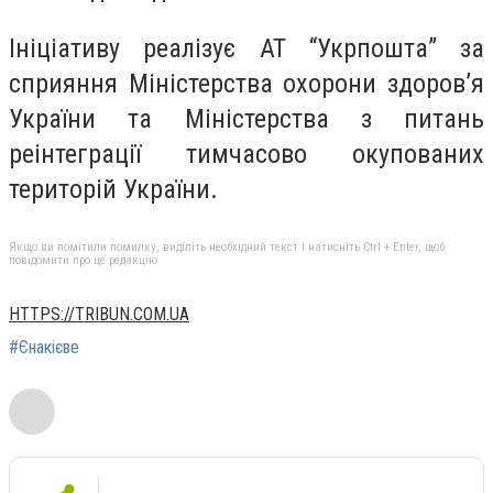
Ініціативу реалізує АТ “Укрпошта” за
сприяння Міністерства охорони здоров’я
України та Міністерства з питань
реінтеграції тимчасово окупованих
територій України.
Якщо ви помітили помилку, виділіть необхідний текст і натисніть Ctrl + Enter, щоб
повідомити про це редакцію
HTTPS://TRIBUN.COM.UA
#Єнакієве