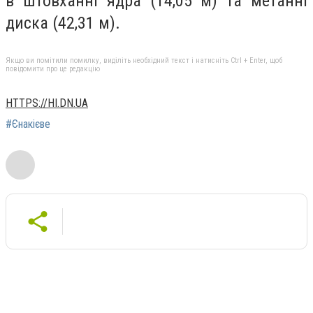
в штовханні ядра (14,05 м) та метанні
диска (42,31 м).
Якщо ви помітили помилку, виділіть необхідний текст і натисніть Ctrl + Enter, щоб
повідомити про це редакцію
HTTPS://HI.DN.UA
#Єнакієве