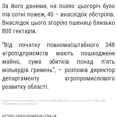
За його даними, на полях цьогоріч було
пів сотні пожеж, 40 – внаслідок обстрілів.
Внаслідок цього згоріло пшениці близько
800 гектарів.
“Від початку повномасштабного 348
агропідприємств мають пошкоджене
майно, сума збитків понад п’ять
мільярдів гривень”, — розповів директор
департаменту агропромислового
розвитку області.
Якщо ви помітили помилку, виділіть необхідний текст і натисніть Ctrl + Enter, щоб
повідомити про це редакцію
HTTPS://PRO100MEDIA.COM.UA