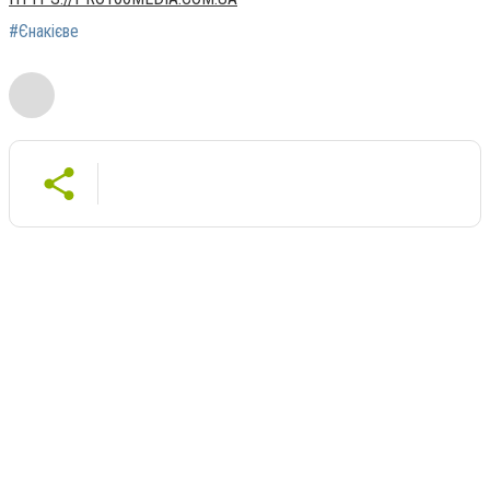
#Єнакієве