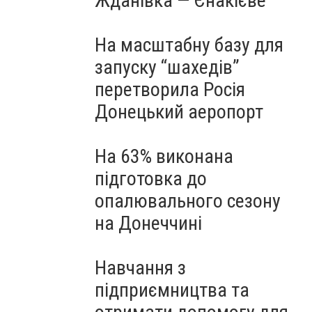
Жданівка — Єнакієве
На масштабну базу для
запуску “шахедів”
перетворила Росія
Донецький аеропорт
На 63% виконана
підготовка до
опалювального сезону
на Донеччині
Навчання з
підприємництва та