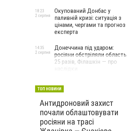
Окупований Донбас у
18:23
2 серпня
паливній кризі: ситуація з
цінами, чергами та прогноз
експерта
Донеччина під ударом:
14:35
2 серпня
росіяни обстріляли область
25 разів, Філашкін — про
наслідки
ТОП НОВИНИ
Антидроновий захист
почали облаштовувати
росіяни на трасі