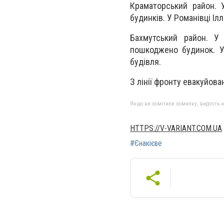
Краматорський район. 
будинків. У Романівці Іл
Бахмутський район. У
пошкоджено будинок. У
будівля.
З лінії фронту евакуйова
Якщо ви помітили помилку, виділіть нео
HTTPS://V-VARIANT.COM.UA
#Єнакієве