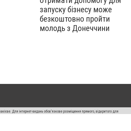
отримати допомогу для
запуску бізнесу може
безкоштовно пройти
молодь з Донеччини
накієве. Для інтернет-видань обов'язкове розміщення прямого, відкритого для
лама" публікуються на правах реклами.