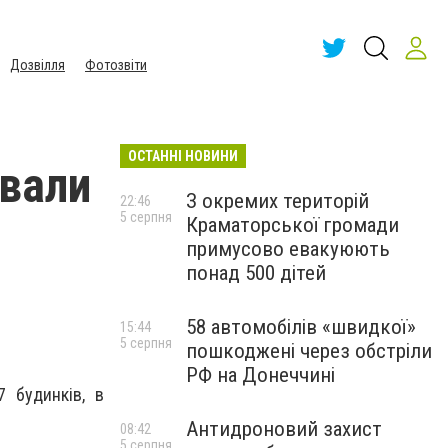
Дозвілля
Фотозвіти
ОСТАННІ НОВИНИ
ювали
З окремих територій
22:46
5 серпня
Краматорської громади
примусово евакуюють
понад 500 дітей
58 автомобілів «швидкої»
15:44
5 серпня
пошкоджені через обстріли
РФ на Донеччині
 будинків, в
Антидроновий захист
08:42
5 серпня