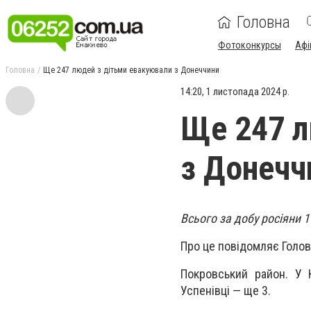
Головна
Фотоконкурсы
Афі
Головна
Ще 247 людей з дітьми евакуювали з Донеччини
14:20, 1 листопада 2024 р.
Ще 247 л
з Донечч
Всього за добу росіяни 1
Про це повідомляє Голов
Покровський район. У 
Успенівці — ще 3.