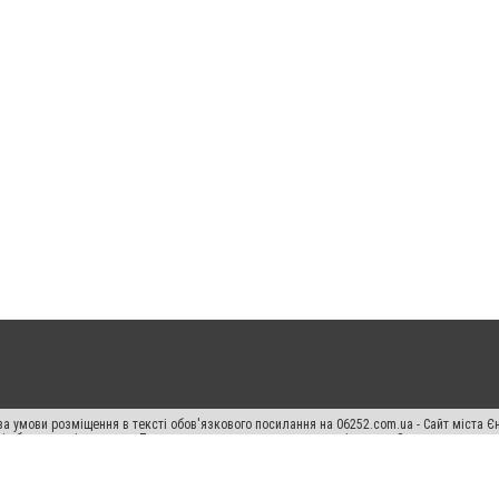
а умови розміщення в тексті обов'язкового посилання на 06252.com.ua - Сайт міста Є
сті або в якості джерела. Порушення виняткових прав переслідується Законом.
ський спецпроєкт", "Політичні новини", "Пресреліз", "PR", "Офіційно", "Політична рек