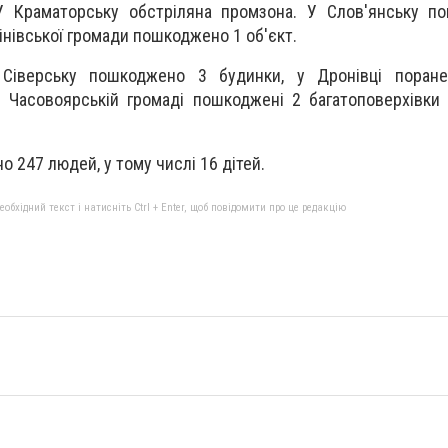
У Краматорську обстріляна промзона. У Слов'янську п
лінівської громади пошкоджено 1 об'єкт.
 Сіверську пошкоджено 3 будинки, у Дронівці поран
 Часовоярській громаді пошкоджені 2 багатоповерхівки
но 247 людей, у тому числі 16 дітей.
бхідний текст і натисніть Ctrl + Enter, щоб повідомити про це редакцію