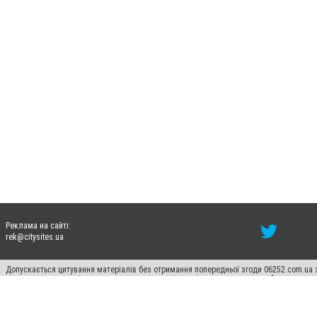
Реклама на сайті:
rek@citysites.ua
Допускається цитування матеріалів без отримання попередньої згоди 06252.com.ua з
пошукових систем гіперпосилання на цитовані статті не нижче другого абзацу в тек
Матеріали з плашками "Новини компаній", "Промо", "Партнерський матеріал", "Партнер