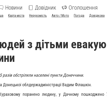
Новини
Довідник
Оголошення
ша
Карта міста
Нерухомість
Авто / Мото
Погода
Довідкова
юдей з дітьми еваку
ини
5 разів обстріляли населені пункти Донеччини.
а Донецької облдержадміністрації Вадим Філашкін.
Кураховому поранено людину, у Дачному пошкоджено 7