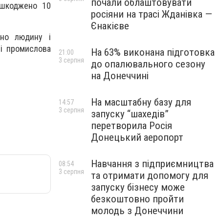
почали облаштовувати
ошкоджено 10
росіяни на трасі Жданівка —
Єнакієве
ено людину і
 і промислова
На 63% виконана підготовка
21:00
3 серпня
до опалювального сезону
на Донеччині
На масштабну базу для
14:57
3 серпня
запуску “шахедів”
перетворила Росія
Донецький аеропорт
Навчання з підприємництва
08:54
3 серпня
та отримати допомогу для
запуску бізнесу може
безкоштовно пройти
молодь з Донеччини