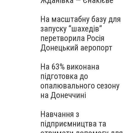
Жданівка — Єнакієве
На масштабну базу для
запуску “шахедів”
перетворила Росія
Донецький аеропорт
На 63% виконана
підготовка до
опалювального сезону
на Донеччині
Навчання з
підприємництва та