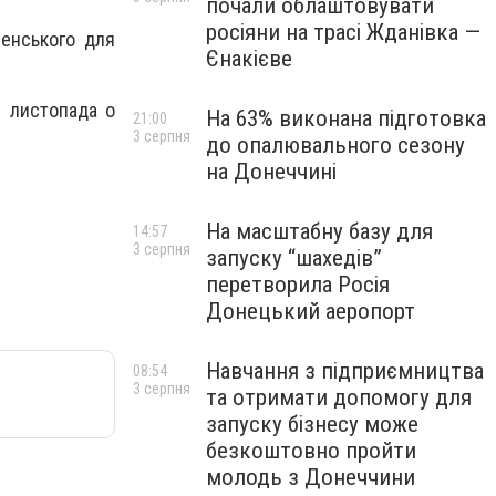
почали облаштовувати
росіяни на трасі Жданівка —
енського для
Єнакієве
7 листопада о
На 63% виконана підготовка
21:00
3 серпня
до опалювального сезону
на Донеччині
На масштабну базу для
14:57
3 серпня
запуску “шахедів”
перетворила Росія
Донецький аеропорт
Навчання з підприємництва
08:54
3 серпня
та отримати допомогу для
запуску бізнесу може
безкоштовно пройти
молодь з Донеччини