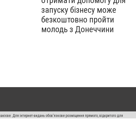
отримати допомогу для
запуску бізнесу може
безкоштовно пройти
молодь з Донеччини
накієве. Для інтернет-видань обов'язкове розміщення прямого, відкритого для
лама" публікуються на правах реклами.