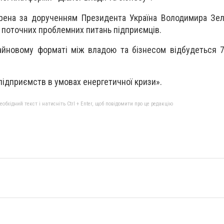
рена за дорученням Президента Україна Володимира Зел
 поточних проблемних питань підприємців.
айновому форматі між владою та бізнесом відбудеться 
 підприємств в умовах енергетичної кризи».
бхідний текст і натисніть Ctrl + Enter, щоб повідомити про це редакцію