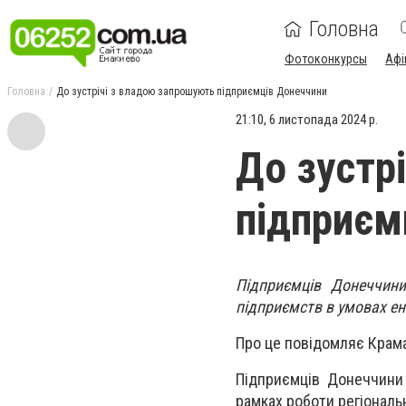
Головна
Фотоконкурсы
Афі
Головна
До зустрічі з владою запрошують підприємців Донеччини
21:10, 6 листопада 2024 р.
До зустр
підприєм
Підприємців Донеччин
підприємств в умовах ен
Про це повідомляє Крама
Підприємців Донеччини 
рамках роботи регіональн