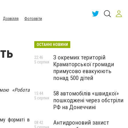
Дозвілля
Фотозвіти
ОСТАННІ НОВИНИ
ють
З окремих територій
22:46
5 серпня
Краматорської громади
примусово евакуюють
понад 500 дітей
емою «Робота
58 автомобілів «швидкої»
15:44
5 серпня
пошкоджені через обстріли
РФ на Донеччині
ому форматі в
Антидроновий захист
08:42
5 серпня