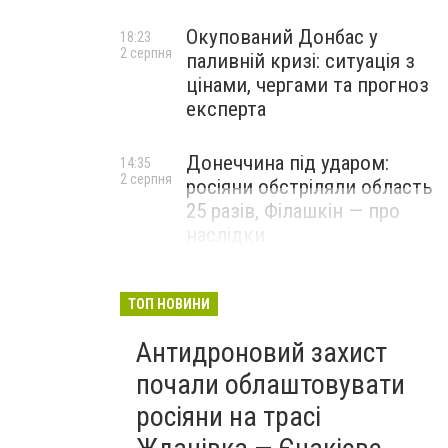
Окупований Донбас у
18:23
2 серпня
паливній кризі: ситуація з
цінами, чергами та прогноз
експерта
Донеччина під ударом:
14:35
2 серпня
росіяни обстріляли область
25 разів, Філашкін — про
наслідки
ТОП НОВИНИ
Антидроновий захист
почали облаштовувати
росіяни на трасі