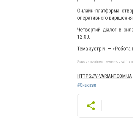
Онлайн-платформа ство
оперативного вирішення
Четвертий діалог в онл
12.00.
Тема зустрічі — «Робота
Якщо ви помітили помилку, виділіть нео
HTTPS://V-VARIANT.COM.UA
#Єнакієве