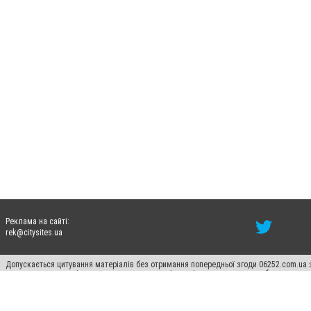
Реклама на сайті:
rek@citysites.ua
Допускається цитування матеріалів без отримання попередньої згоди 06252.com.ua з
пошукових систем гіперпосилання на цитовані статті не нижче другого абзацу в тек
Матеріали з плашками "Новини компаній", "Промо", "Партнерський матеріал", "Партнер