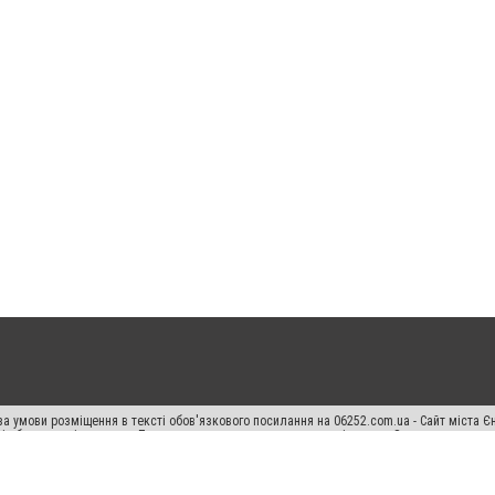
а умови розміщення в тексті обов'язкового посилання на 06252.com.ua - Сайт міста Є
сті або в якості джерела. Порушення виняткових прав переслідується Законом.
ський спецпроєкт", "Політичні новини", "Пресреліз", "PR", "Офіційно", "Політична рек