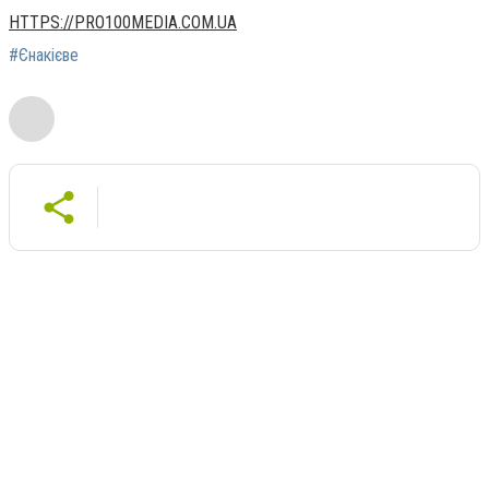
HTTPS://PRO100MEDIA.COM.UA
#Єнакієве