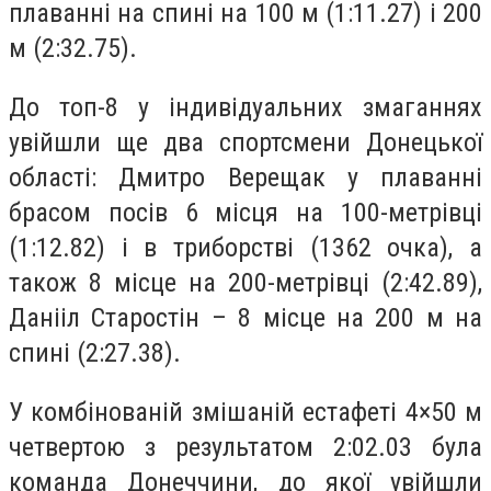
плаванні на спині на 100 м (1:11.27) і 200
м (2:32.75).
До топ-8 у індивідуальних змаганнях
увійшли ще два спортсмени Донецької
області: Дмитро Верещак у плаванні
брасом посів 6 місця на 100-метрівці
(1:12.82) і в триборстві (1362 очка), а
також 8 місце на 200-метрівці (2:42.89),
Данііл Старостін – 8 місце на 200 м на
спині (2:27.38).
У комбінованій змішаній естафеті 4×50 м
четвертою з результатом 2:02.03 була
команда Донеччини, до якої увійшли