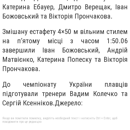
Катерина Ебауер, Дмитро Верещак, Іван
Божовський та Вікторія Прончакова.
Змішану естафету 4×50 м вільним стилем
на п’ятому місці з часом 1:50.06
завершили Іван Божовський, Андрій
Матвієнко, Катерина Попеску та Вікторія
Прончакова.
До чемпіонату України плавців
підготували тренери Вадим Колечко та
Сергій Ксенніков.Джерело:
Якщо ви помітили помилку, виділіть необхідний текст і натисніть Ctrl + Enter, щоб
повідомити про це редакцію