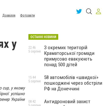
Дозвілля
Фотозвіти
ОСТАННІ НОВИНИ
ях у
З окремих територій
22:46
5 серпня
Краматорської громади
примусово евакуюють
понад 500 дітей
58 автомобілів «швидкої»
15:44
5 серпня
пошкоджені через обстріли
 cup, у якому
РФ на Донеччині
ірної успішно
ренер України
Антидроновий захист
08:42
5 серпня