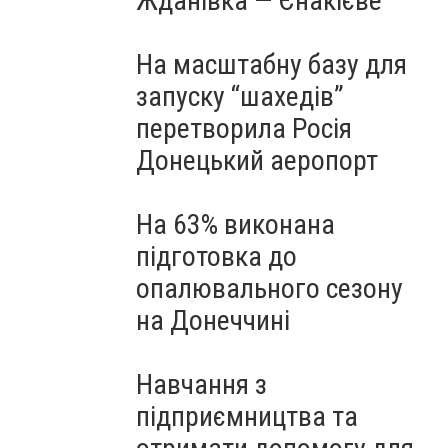
Жданівка — Єнакієве
На масштабну базу для
запуску “шахедів”
перетворила Росія
Донецький аеропорт
На 63% виконана
підготовка до
опалювального сезону
на Донеччині
Навчання з
підприємництва та