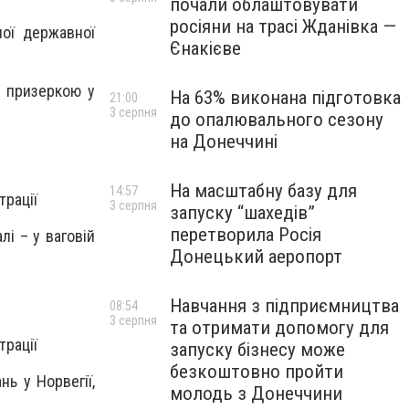
почали облаштовувати
росіяни на трасі Жданівка —
ної державної
Єнакієве
" призеркою у
На 63% виконана підготовка
21:00
3 серпня
до опалювального сезону
на Донеччині
На масштабну базу для
14:57
трації
3 серпня
запуску “шахедів”
перетворила Росія
і – у ваговій
Донецький аеропорт
Навчання з підприємництва
08:54
3 серпня
та отримати допомогу для
трації
запуску бізнесу може
безкоштовно пройти
нь у Норвегії,
молодь з Донеччини