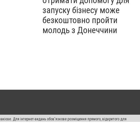
отримати допомогу для
запуску бізнесу може
безкоштовно пройти
молодь з Донеччини
накієве. Для інтернет-видань обов'язкове розміщення прямого, відкритого для
лама" публікуються на правах реклами.