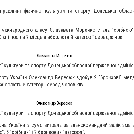
равлінні фізичної культури та спорту Донецької облас
 міжнародного класу Єлизавета Моренко стала "срібною
0 кг і посіла 7 місце в абсолютній категорії серед жінок.
Єлизавета Моренко
ї культури та спорту Донецької обласної державної адмініс
рту України Олександр Вересюк здобув 2 "бронзові" медал
в абсолютній категорії серед чоловіків.
Олександр Вересюк
ї культури та спорту Донецької обласної державної адмініс
рна України з сумо виграла загальнокомандний залік змага
", 5 "срібних" і 7 бронзових "нагород".