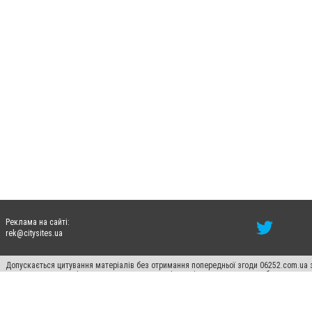
Реклама на сайті:
rek@citysites.ua
Допускається цитування матеріалів без отримання попередньої згоди 06252.com.ua з
пошукових систем гіперпосилання на цитовані статті не нижче другого абзацу в тек
Матеріали з плашками "Новини компаній", "Промо", "Партнерський матеріал", "Партнер