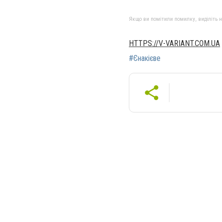
Якщо ви помітили помилку, виділіть нео
HTTPS://V-VARIANT.COM.UA
#Єнакієве