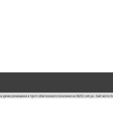
а умови розміщення в тексті обов'язкового посилання на 06252.com.ua - Сайт міста Є
сті або в якості джерела. Порушення виняткових прав переслідується Законом.
ський спецпроєкт", "Політичні новини", "Пресреліз", "PR", "Офіційно", "Політична рек