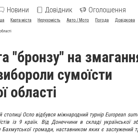
Новини
Довідник
Оголошення
ша
Карта міста
Нерухомість
Авто / Мото
Погода
Довідкова
області
та "бронзу" на змаганн
 вибороли сумоїсти
ї області
й столиці Осло відбувся міжнародний турнір European sumo
стів із 9 країн. Від Донеччини в складі української зб
 Бахмутської громади, наставником яких є заслужений т