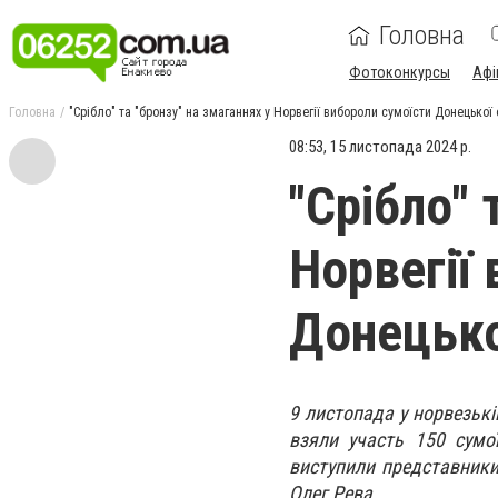
Головна
Фотоконкурсы
Афі
Головна
"Срібло" та "бронзу" на змаганнях у Норвегії вибороли сумоїсти Донецької 
08:53, 15 листопада 2024 р.
"Срібло" 
Норвегії
Донецько
9 листопада у норвезькі
взяли участь 150 сумої
виступили представники
Олег Рева.