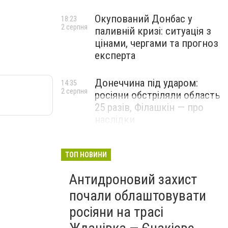
Окупований Донбас у
18:23
2 серпня
паливній кризі: ситуація з
цінами, чергами та прогноз
експерта
Донеччина під ударом:
14:35
2 серпня
росіяни обстріляли область
25 разів, Філашкін — про
наслідки
ТОП НОВИНИ
Антидроновий захист
почали облаштовувати
росіяни на трасі