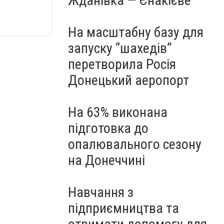
Жданівка — Єнакієве
На масштабну базу для
запуску “шахедів”
перетворила Росія
Донецький аеропорт
На 63% виконана
підготовка до
опалювального сезону
на Донеччині
Навчання з
підприємництва та