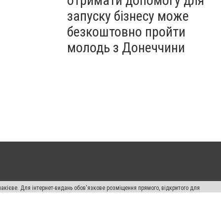
отримати допомогу для
запуску бізнесу може
безкоштовно пройти
молодь з Донеччини
накієве. Для інтернет-видань обов'язкове розміщення прямого, відкритого для
лама" публікуються на правах реклами.