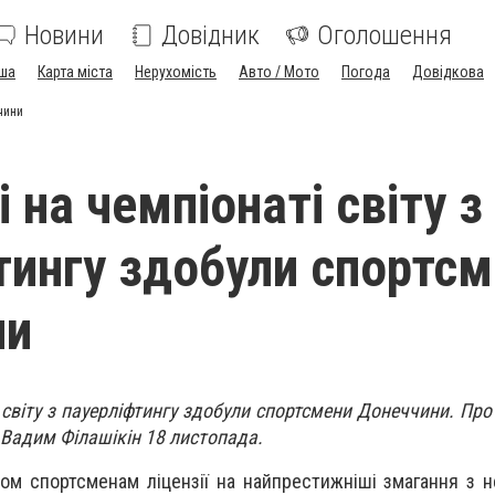
Новини
Довідник
Оголошення
ша
Карта міста
Нерухомість
Авто / Мото
Погода
Довідкова
чини
 на чемпіонаті світу з
тингу здобули спортс
ни
 світу з пауерліфтингу здобули спортсмени Донеччини. Про
 Вадим Філашікін 18 листопада.
мом спортсменам ліцензії на найпрестижніші змагання з н