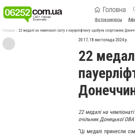
Головна
Фотоконкурсы
Афі
Головна
22 медалі на чемпіонаті світу з пауерліфтингу здобули спортсмени Донеч
20:17, 18 листопада 2024 р.
22 медалі
пауерліф
Донеччи
22 медалі на чемпіонаті
очільник Донецької ОВА
"Ці медалі принесли сі