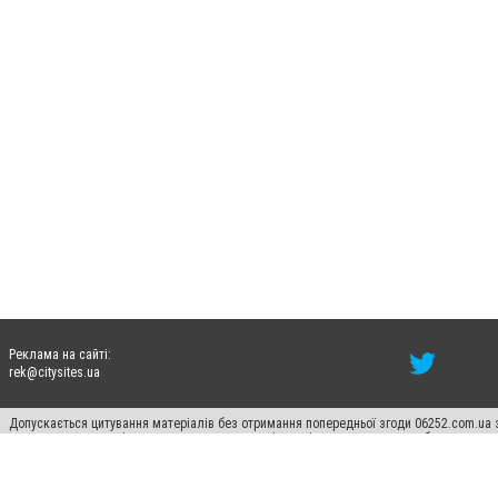
Реклама на сайті:
rek@citysites.ua
Допускається цитування матеріалів без отримання попередньої згоди 06252.com.ua з
пошукових систем гіперпосилання на цитовані статті не нижче другого абзацу в тек
Матеріали з плашками "Новини компаній", "Промо", "Партнерський матеріал", "Партнер