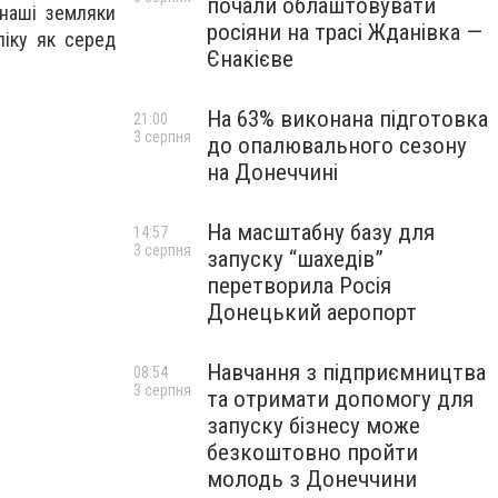
почали облаштовувати
 наші земляки
росіяни на трасі Жданівка —
ліку як серед
Єнакієве
На 63% виконана підготовка
21:00
3 серпня
до опалювального сезону
на Донеччині
На масштабну базу для
14:57
3 серпня
запуску “шахедів”
перетворила Росія
Донецький аеропорт
Навчання з підприємництва
08:54
3 серпня
та отримати допомогу для
запуску бізнесу може
безкоштовно пройти
молодь з Донеччини