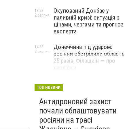
Окупований Донбас у
18:23
2 серпня
паливній кризі: ситуація з
цінами, чергами та прогноз
експерта
Донеччина під ударом:
14:35
2 серпня
росіяни обстріляли область
25 разів, Філашкін — про
наслідки
ТОП НОВИНИ
Антидроновий захист
почали облаштовувати
росіяни на трасі