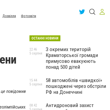
Дозвілля
Фотозвіти
ОСТАННІ НОВИНИ
З окремих територій
22:46
5 серпня
Краматорської громади
мени
примусово евакуюють
понад 500 дітей
58 автомобілів «швидкої»
15:44
5 серпня
пошкоджені через обстріли
 це повідомив
РФ на Донеччині
Антидроновий захист
08:42
еолімпійських
5 серпня