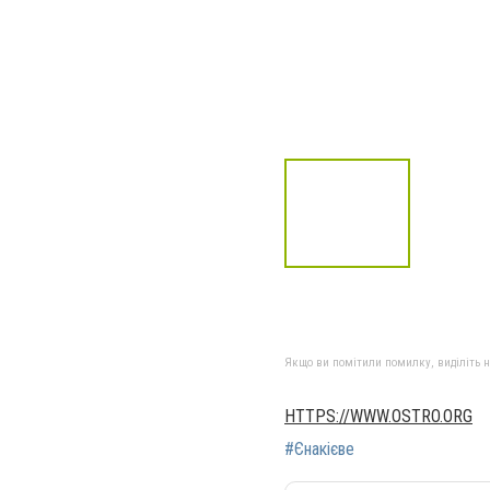
Якщо ви помітили помилку, виділіть нео
HTTPS://WWW.OSTRO.ORG
#Єнакієве