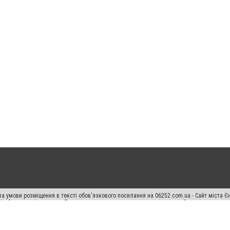
а умови розміщення в тексті обов'язкового посилання на 06252.com.ua - Сайт міста Є
сті або в якості джерела. Порушення виняткових прав переслідується Законом.
ський спецпроєкт", "Політичні новини", "Пресреліз", "PR", "Офіційно", "Політична рек