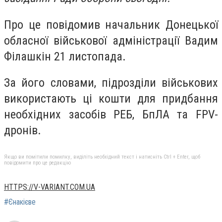
Про це повідомив начальник Донецької
обласної військової адміністрації Вадим
Філашкін 21 листопада.
За його словами, підрозділи військових
використають ці кошти для придбання
необхідних засобів РЕБ, БпЛА та FPV-
дронів.
Якщо ви помітили помилку, виділіть необхідний текст і натисніть Ctrl + Enter, щоб
повідомити про це редакцію
HTTPS://V-VARIANT.COM.UA
#Єнакієве