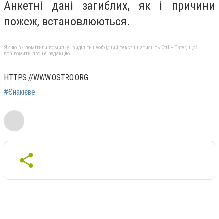
Анкетні дані загиблих, як і причини
пожеж, встановлюються.
Якщо ви помітили помилку, виділіть необхідний текст і натисніть Ctrl + Enter, щоб
повідомити про це редакцію
HTTPS://WWW.OSTRO.ORG
#Єнакієве