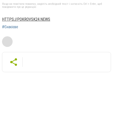
Якщо ви помітили помилку, виділіть необхідний текст і натисніть Ctrl + Enter, щоб
повідомити про це редакцію
HTTPS://POKROVSK24.NEWS
#Єнакієве