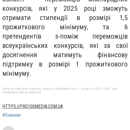
конкурсів, які у 2025 році зможуть
отримати стипендії в розмірі 1,5
прожиткового мінімуму, та 6
претендентів з-поміж переможців
всеукраїнських конкурсів, які за свої
досягнення матимуть фінансову
підтримку в розмірі 1 прожиткового
мінімуму.
Якщо ви помітили помилку, виділіть необхідний текст і натисніть Ctrl + Enter, щоб
повідомити про це редакцію
HTTPS://PRO100MEDIA.COM.UA
#Єнакієве