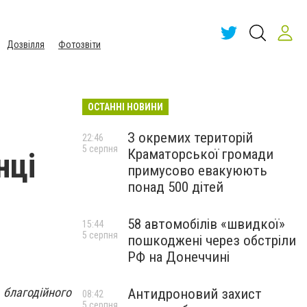
Дозвілля
Фотозвіти
ОСТАННІ НОВИНИ
З окремих територій
22:46
5 серпня
Краматорської громади
нці
примусово евакуюють
понад 500 дітей
58 автомобілів «швидкої»
15:44
5 серпня
пошкоджені через обстріли
РФ на Донеччині
 благодійного
Антидроновий захист
08:42
5 серпня