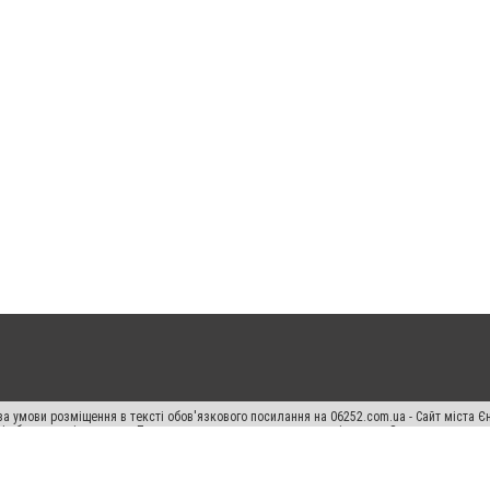
а умови розміщення в тексті обов'язкового посилання на 06252.com.ua - Сайт міста Є
сті або в якості джерела. Порушення виняткових прав переслідується Законом.
ський спецпроєкт", "Політичні новини", "Пресреліз", "PR", "Офіційно", "Політична рек