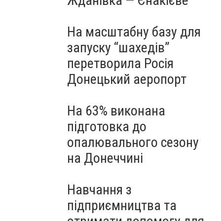
Жданівка — Єнакієве
На масштабну базу для
запуску “шахедів”
перетворила Росія
Донецький аеропорт
На 63% виконана
підготовка до
опалювального сезону
на Донеччині
Навчання з
підприємництва та