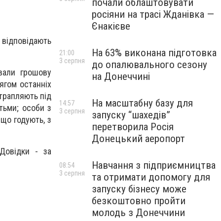
почали облаштовувати
росіяни на трасі Жданівка —
Єнакієве
 відповідають
На 63% виконана підготовка
21:00
3 серпня
до опалювального сезону
вали грошову
на Донеччині
ягом останніх
отрапляють під
На масштабну базу для
14:57
ітьми; особи з
3 серпня
запуску “шахедів”
 що годують, з
перетворила Росія
Донецький аеропорт
 Довідки - за
Навчання з підприємництва
08:54
3 серпня
та отримати допомогу для
запуску бізнесу може
безкоштовно пройти
молодь з Донеччини