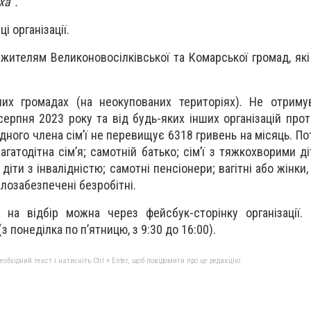
ха".
і організації.
жителям Великоновосілківської та Комарської громад, які
их громадах (на неокупованих територіях). Не отриму
серпня 2023 року та від будь-яких інших організацій прот
одного члена сім’ї не перевищує 6318 гривень на місяць. П
агатодітна сім’я; самотній батько; сім’ї з тяжкохворими д
 діти з інвалідністю; самотні пенсіонери; вагітні або жінки,
алозабезпечені безробітні.
 на відбір можна через фейсбук-сторінку організації.
 понеділка по п’ятницю, з 9:30 до 16:00).
бхідний текст і натисніть Ctrl + Enter, щоб повідомити про це редакцію