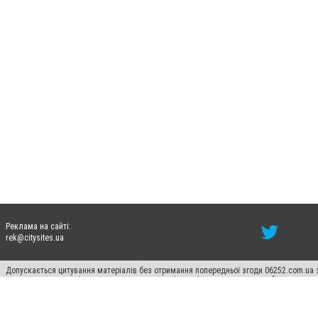
Реклама на сайті:
rek@citysites.ua
Допускається цитування матеріалів без отримання попередньої згоди 06252.com.ua з
пошукових систем гіперпосилання на цитовані статті не нижче другого абзацу в тек
Матеріали з плашками "Новини компаній", "Промо", "Партнерський матеріал", "Партнер