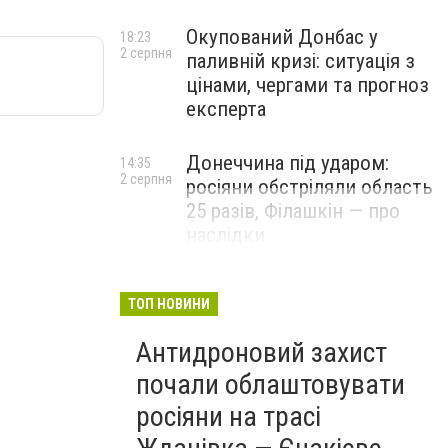
Окупований Донбас у
18:23
2 серпня
паливній кризі: ситуація з
цінами, чергами та прогноз
експерта
Донеччина під ударом:
14:35
2 серпня
росіяни обстріляли область
25 разів, Філашкін — про
наслідки
ТОП НОВИНИ
Антидроновий захист
почали облаштовувати
росіяни на трасі