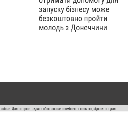
отримати допомогу для
запуску бізнесу може
безкоштовно пройти
молодь з Донеччини
накієве. Для інтернет-видань обов'язкове розміщення прямого, відкритого для
лама" публікуються на правах реклами.