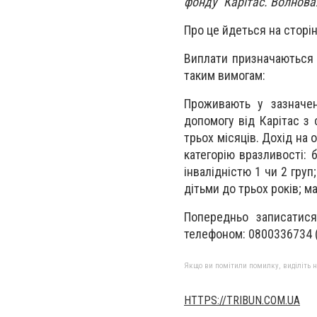
фонду "Карітас. Волнова
Про це йдеться на сторінц
Виплати призначаються 
таким вимогам:
Проживають у зазначен
допомогу від Карітас з 
трьох місяців. Дохід на 
категорію вразливості: б
інвалідністю 1 чи 2 груп;
дітьми до трьох років; м
Попередньо записатися
телефоном: 0800336734 (з
Якщо ви помітили помилку, виділіть нео
HTTPS://TRIBUN.COM.UA