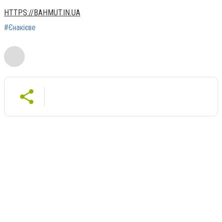
HTTPS://BAHMUT.IN.UA
#Єнакієве