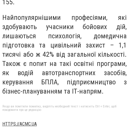
155.
Найпопулярнішими професіями, які
здобувають учасники бойових дій,
лишаються психологія, домедична
підготовка та цивільний захист – 1,1
тисячі або ж 42% від загальної кількості.
Також є попит на такі освітні програми,
як водій автотранспортних засобів,
керування БПЛА, підприємництво з
бізнес-плануванням та ІТ-напрям.
Якщо ви помітили помилку, виділіть необхідний текст і натисніть Ctrl + Enter, щоб
повідомити про це редакцію
HTTPS://ACMC.UA